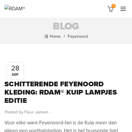
0
BLOG
Home
Feyenoord
RDAM® X
OXALIEN –
KUBUSWONING
EDITIE: EEN ODE
AAN
28
ROTTERDAMSE
EIGENZINNIGHEID
SEP
17 december 2025
SCHITTERENDE FEYENOORD
KLEDING: RDAM® KUIP LAMPJES
M® X
IEN: DE
EDITIE
ENWERKING
ERMIJDELIJK
Posted by
Fleur Jansen
Voor elke ware Feyenoord-fan is de Kuip meer dan
ecember
alleen een voetbalstadion. Het is het bruisende hart