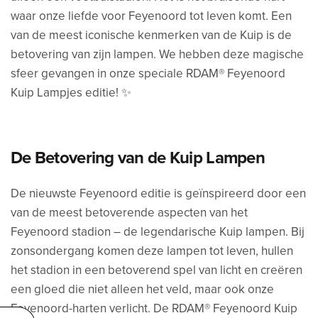
waar onze liefde voor Feyenoord tot leven komt. Een
HEILIGE
van de meest iconische kenmerken van de Kuip is de
BOONTJES X
RDAM® –
betovering van zijn lampen. We hebben deze magische
EEN SHIRT
MET
sfeer gevangen in onze speciale RDAM® Feyenoord
PERSPECTIEF
Kuip Lampjes editie! ✨
20 oktober
2025
De Betovering van de Kuip Lampen
De nieuwste Feyenoord editie is geïnspireerd door een
van de meest betoverende aspecten van het
Feyenoord stadion – de legendarische Kuip lampen. Bij
zonsondergang komen deze lampen tot leven, hullen
het stadion in een betoverend spel van licht en creëren
een gloed die niet alleen het veld, maar ook onze
Feyenoord-harten verlicht. De RDAM® Feyenoord Kuip