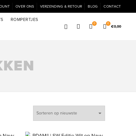
COUNT
OVER ONS
VERZENDING & RETOUR
BLOG
CONTACT
TS
ROMPERTJES
0
0
€
0,00
KKEN