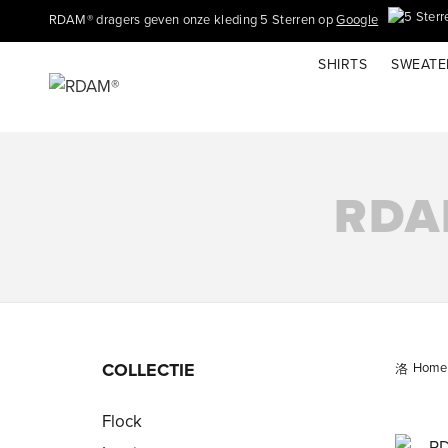
RDAM® dragers geven onze kleding 5 Sterren op
Google
SHIRTS
SWEATE
RDA
COLLECTIE
Home
Flock