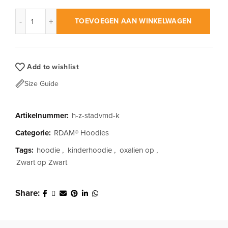
RDAM® | 'Stad Van Mijn Dromen' op Zwart | Kinder Hoodie aan
TOEVOEGEN AAN WINKELWAGEN
Add to wishlist
Size Guide
Artikelnummer:
h-z-stadvmd-k
Categorie:
RDAM® Hoodies
Tags:
hoodie
,
kinderhoodie
,
oxalien op
,
Zwart op Zwart
Share