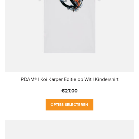
RDAM® | Koi Karper Editie op Wit | Kindershirt
€
27,00
Dit
OPTIES SELECTEREN
product
heeft
meerdere
variaties.