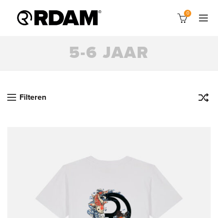
0
5-6 JAAR
Filteren