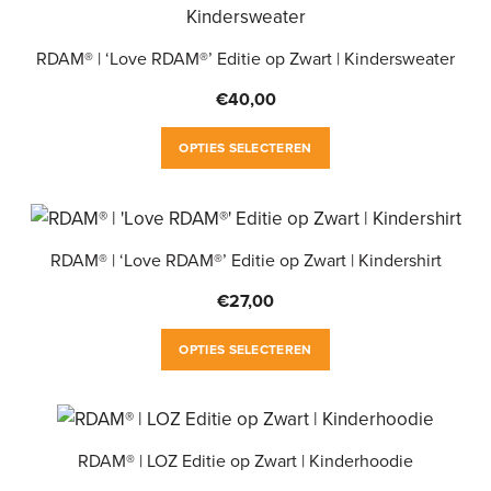
meerdere
op
variaties.
de
RDAM® | ‘Love RDAM®’ Editie op Zwart | Kindersweater
Deze
productpagina
optie
€
40,00
kan
Dit
gekozen
OPTIES SELECTEREN
product
worden
heeft
op
meerdere
de
variaties.
RDAM® | ‘Love RDAM®’ Editie op Zwart | Kindershirt
productpagina
Deze
€
27,00
optie
Dit
kan
OPTIES SELECTEREN
product
gekozen
heeft
worden
meerdere
op
variaties.
RDAM® | LOZ Editie op Zwart | Kinderhoodie
de
Deze