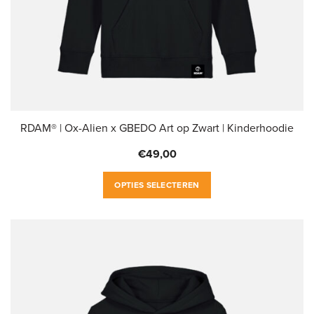
productpagina
RDAM® | Ox-Alien x GBEDO Art op Zwart | Kinderhoodie
€
49,00
Dit
OPTIES SELECTEREN
product
heeft
meerdere
variaties.
Deze
optie
kan