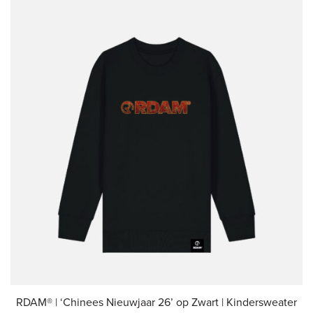
meerdere
variaties.
Deze
optie
kan
gekozen
worden
op
de
productpagina
RDAM® | ‘Chinees Nieuwjaar 26’ op Zwart | Kindersweater