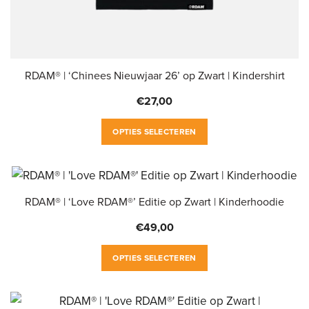
RDAM® | ‘Chinees Nieuwjaar 26’ op Zwart | Kindershirt
€
27,00
Dit
OPTIES SELECTEREN
product
heeft
meerdere
variaties.
RDAM® | ‘Love RDAM®’ Editie op Zwart | Kinderhoodie
Deze
€
49,00
optie
Dit
kan
OPTIES SELECTEREN
product
gekozen
heeft
worden