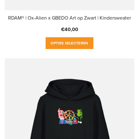
RDAM® | Ox-Alien x GBEDO Art op Zwart | Kindersweater
€
40,00
Dit
OPTIES SELECTEREN
product
heeft
meerdere
variaties.
Deze
optie
kan
gekozen
worden
op
de