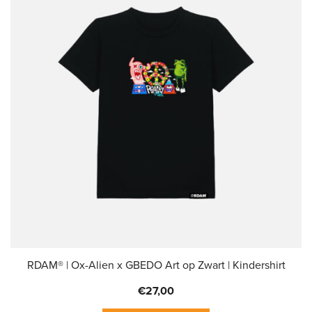
Deze
optie
kan
gekozen
worden
op
de
productpagina
RDAM® | Ox-Alien x GBEDO Art op Zwart | Kindershirt
€
27,00