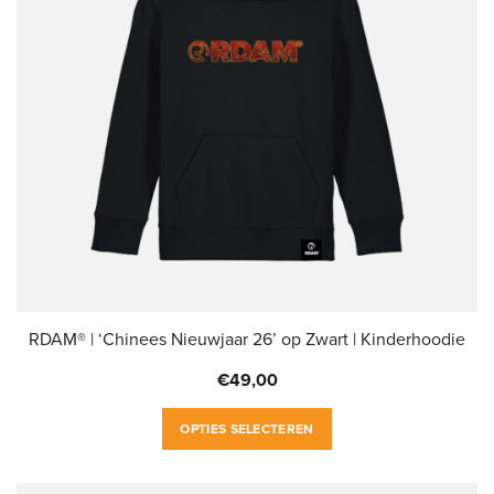
gekozen
worden
op
de
productpagina
RDAM® | ‘Chinees Nieuwjaar 26’ op Zwart | Kinderhoodie
€
49,00
Dit
OPTIES SELECTEREN
product
heeft