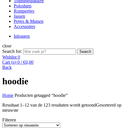
Trainingspakken
Poloshirts
Rompertjes
Jassen
Petjes & Mutsen
Accessoires
Inloggen
close
Search for:
Search
Wishlist
0
Cart (
o
)
0
/
€
0,00
Back
hoodie
Home
Producten getagged “hoodie”
Resultaat 1–12 van de 123 resultaten wordt getoond
Gesorteerd op
nieuwste
Filteren