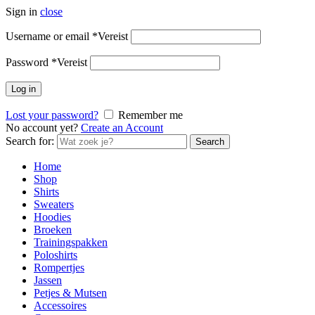
Sign in
close
Username or email
*
Vereist
Password
*
Vereist
Log in
Lost your password?
Remember me
No account yet?
Create an Account
Search for:
Search
Home
Shop
Shirts
Sweaters
Hoodies
Broeken
Trainingspakken
Poloshirts
Rompertjes
Jassen
Petjes & Mutsen
Accessoires