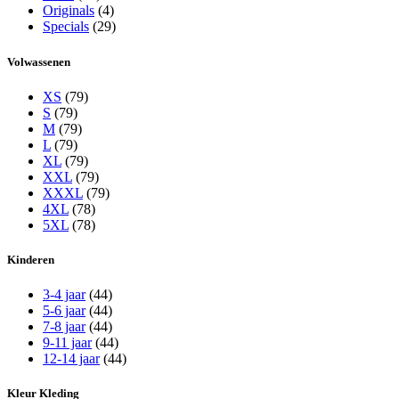
Originals
(4)
Specials
(29)
Volwassenen
XS
(79)
S
(79)
M
(79)
L
(79)
XL
(79)
XXL
(79)
XXXL
(79)
4XL
(78)
5XL
(78)
Kinderen
3-4 jaar
(44)
5-6 jaar
(44)
7-8 jaar
(44)
9-11 jaar
(44)
12-14 jaar
(44)
Kleur Kleding