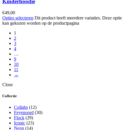
Kinderhoodie
€
49,00
Opties selecteren
Dit product heeft meerdere variaties. Deze optie
kan gekozen worden op de productpagina
1
2
3
4
…
9
10
11
→
Close
Collectie
Collabs
(12)
Feyenoord
(30)
Flock
(29)
Iconic
(23)
Neon
(14)