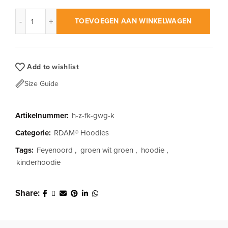
RDAM® | Feyenoord Kuip GWG op Zwart | Kinder Hoodie aant
TOEVOEGEN AAN WINKELWAGEN
Add to wishlist
Size Guide
Artikelnummer:
h-z-fk-gwg-k
Categorie:
RDAM® Hoodies
Tags:
Feyenoord
,
groen wit groen
,
hoodie
,
kinderhoodie
Share