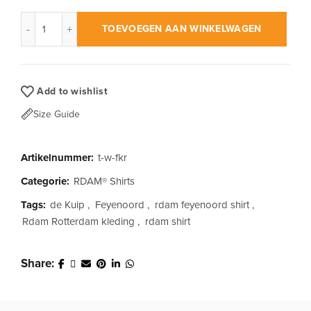
RDAM® | Feyenoord Kuip Rood op Wit | T-Shirt aantal
TOEVOEGEN AAN WINKELWAGEN
Add to wishlist
Size Guide
Artikelnummer:
t-w-fkr
Categorie:
RDAM® Shirts
Tags:
de Kuip
,
Feyenoord
,
rdam feyenoord shirt
,
Rdam Rotterdam kleding
,
rdam shirt
Share