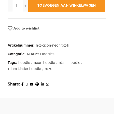
RDAM® | Classic Iconic Neon Roze op Zwart | Kinder Hoodie a
TOEVOEGEN AAN WINKELWAGEN
Add to wishlist
Artikelnummer:
h-z-cicon-neonroz-k
Categorie:
RDAM® Hoodies
Tags:
hoodie
,
neon hoodie
,
rdam hoodie
,
rdam kinder hoodie
,
roze
Share