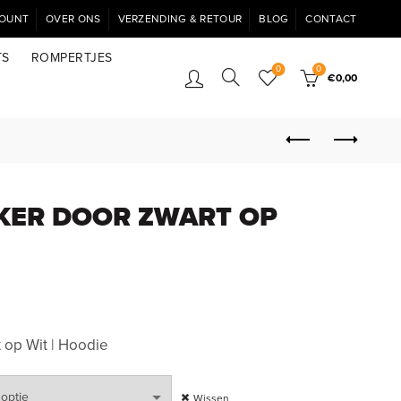
COUNT
OVER ONS
VERZENDING & RETOUR
BLOG
CONTACT
TS
ROMPERTJES
0
0
€
0,00
RKER DOOR ZWART OP
 op Wit | Hoodie
Wissen