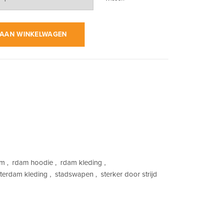
 op Wit | Hoodie aantal
AAN WINKELWAGEN
am
,
rdam hoodie
,
rdam kleding
,
tterdam kleding
,
stadswapen
,
sterker door strijd