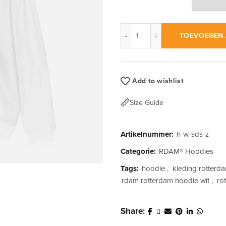
RDAM® | Sterker Door Zwart
TOEVOEGEN 
Add to wishlist
Size Guide
Artikelnummer:
h-w-sds-z
Categorie:
RDAM® Hoodies
Tags:
hoodie
,
kleding rotterd
rdam rotterdam hoodie wit
,
ro
Share