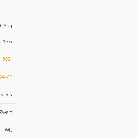
0,5 kg
× 3 cm
L
,
5XL
DAM®
cials
Zwart
Wit