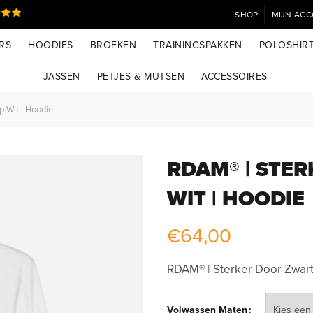
SHOP
MIJN AC
RS
HOODIES
BROEKEN
TRAININGSPAKKEN
POLOSHIR
JASSEN
PETJES & MUTSEN
ACCESSOIRES
 Wit | Hoodie
RDAM® | STE
WIT | HOODIE
€
64,00
RDAM® | Sterker Door Zwart
Volwassen Maten