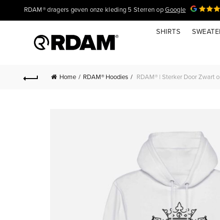
RDAM® dragers geven onze kleding 5 Sterren op
Google
SHIRTS
SWEATE
Home
RDAM® Hoodies
RDAM® | Sterker Door Zwart op