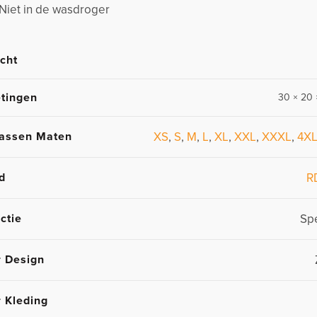
 Niet in de wasdroger
cht
tingen
30 × 20 
assen Maten
XS
,
S
,
M
,
L
,
XL
,
XXL
,
XXXL
,
4X
d
R
ctie
Spe
r Design
r Kleding