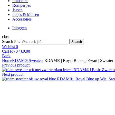
Poloshirts
Rompertjes
Jassen
Petjes & Mutsen
Accessoires
Inloggen
close
Search for:
Search
Wishlist
0
Cart (
o
)
0
/
€
0,00
Back
Home
RDAM® Sweaters
RDAM® | Royal Blue op Zwart | Sweater
Previous product
RDAM® | Basic Zwart op
Next product
RDAM® | Royal Blue op Wit | Sw
Click to enlarge