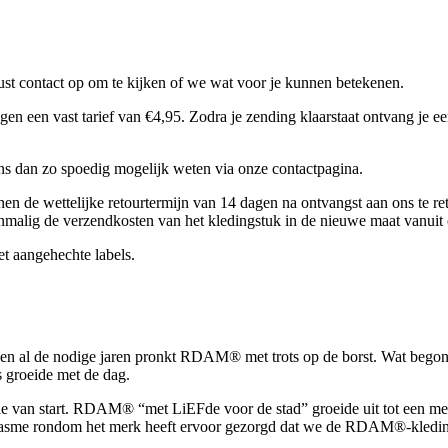
t contact op om te kijken of we wat voor je kunnen betekenen.
een vast tarief van €4,95. Zodra je zending klaarstaat ontvang je een
 ons dan zo spoedig mogelijk weten via onze contactpagina.
nen de wettelijke retourtermijn van 14 dagen na ontvangst aan ons te re
nmalig de verzendkosten van het kledingstuk in de nieuwe maat vanuit 
et aangehechte labels.
en al de nodige jaren pronkt RDAM® met trots op de borst. Wat begon 
 groeide met de dag.
tie van start. RDAM® “met LiEFde voor de stad” groeide uit tot een m
usiasme rondom het merk heeft ervoor gezorgd dat we de RDAM®-kledi