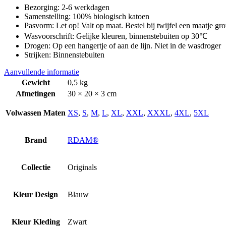
Bezorging: 2-6 werkdagen
Samenstelling: 100% biologisch katoen
Pasvorm: Let op! Valt op maat. Bestel bij twijfel een maatje gro
Wasvoorschrift: Gelijke kleuren, binnenstebuiten op 30℃
Drogen: Op een hangertje of aan de lijn. Niet in de wasdroger
Strijken: Binnenstebuiten
Aanvullende informatie
Gewicht
0,5 kg
Afmetingen
30 × 20 × 3 cm
Volwassen Maten
XS
,
S
,
M
,
L
,
XL
,
XXL
,
XXXL
,
4XL
,
5XL
Brand
RDAM®
Collectie
Originals
Kleur Design
Blauw
Kleur Kleding
Zwart