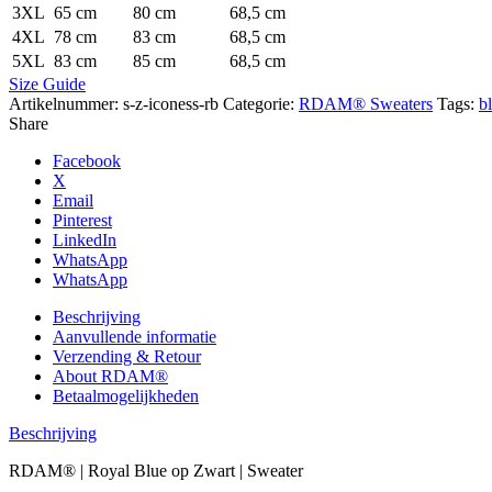
3XL
65 cm
80 cm
68,5 cm
4XL
78 cm
83 cm
68,5 cm
5XL
83 cm
85 cm
68,5 cm
Size Guide
Artikelnummer:
s-z-iconess-rb
Categorie:
RDAM® Sweaters
Tags:
b
Share
Facebook
X
Email
Pinterest
LinkedIn
WhatsApp
WhatsApp
Beschrijving
Aanvullende informatie
Verzending & Retour
About RDAM®
Betaalmogelijkheden
Beschrijving
RDAM® | Royal Blue op Zwart | Sweater