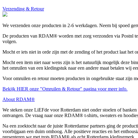
Verzending & Retour
We verzenden onze producten in 2-6 werkdagen. Neem bij spoed gerus
De producten van RDAM® worden met zorg verzonden via Postnl tegen 
volgen.
Mocht er iets niet in orde zijn met de zending of het product laat het
Mocht een item niet naar wens zijn is het natuurlijk mogelijk deze bin
het omruilen van een kledingstuk naar een andere maat betalen wij ee
Voor omruilen en retour moeten producten in ongebruikte staat zijn m
Bekijk HIER onze "Omruilen & Retour" pagina voor meer info.
About RDAM®
We steken onze LiEFde voor Rotterdam niet onder stoelen of banken 
ontvangen. De vraag naar onze RDAM® t-shirts, sweaters en hoodies
Na een zoektocht naar de juiste Rotterdamse partners ging de produc
voorbijgaan een duim omhoog. Alle positieve reacties en het entho
presenteren we met trots RDAM® als echt Rotterdams kledingmerk.