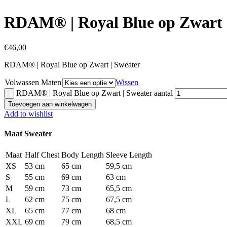
RDAM® | Royal Blue op Zwart 
€
46,00
RDAM® | Royal Blue op Zwart | Sweater
Volwassen Maten
Wissen
RDAM® | Royal Blue op Zwart | Sweater aantal
Toevoegen aan winkelwagen
Add to wishlist
Maat Sweater
Maat
Half Chest
Body Length
Sleeve Length
XS
53 cm
65 cm
59,5 cm
S
55 cm
69 cm
63 cm
M
59 cm
73 cm
65,5 cm
L
62 cm
75 cm
67,5 cm
XL
65 cm
77 cm
68 cm
XXL
69 cm
79 cm
68,5 cm