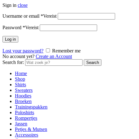
Sign in
close
Username or email
*
Vereist
Password
*
Vereist
Log in
Lost your password?
Remember me
No account yet?
Create an Account
Search for:
Search
Home
Shop
Shirts
Sweaters
Hoodies
Broeken
Trainingspakken
Poloshirts
Rompertjes
Jassen
Petjes & Mutsen
Accessoires