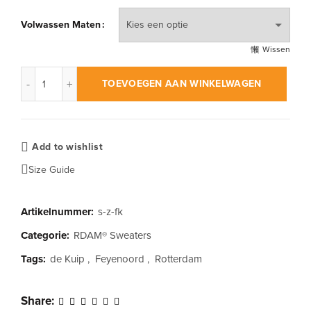
Volwassen Maten
Wissen
RDAM® | Feyenoord Kuip op Zwart | Sweater aantal
TOEVOEGEN AAN WINKELWAGEN
Add to wishlist
Size Guide
Artikelnummer:
s-z-fk
Categorie:
RDAM® Sweaters
Tags:
de Kuip
,
Feyenoord
,
Rotterdam
Share