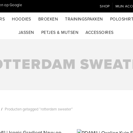
SHOP
MIJN AC
RS
HOODIES
BROEKEN
TRAININGSPAKKEN
POLOSHIR
JASSEN
PETJES & MUTSEN
ACCESSOIRES
OTTERDAM SWEAT
Producten getagged “rotterdam sweater”