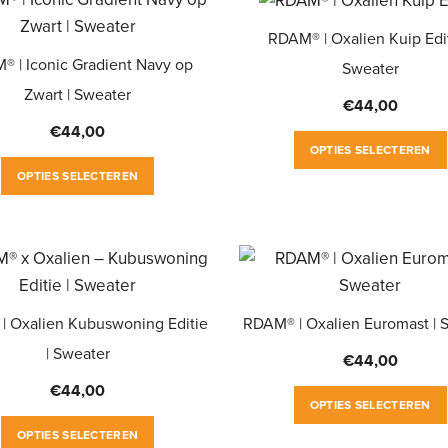
RDAM® | Oxalien Kuip Edit
 | Iconic Gradient Navy op
Sweater
Zwart | Sweater
€
44,00
€
44,00
OPTIES SELECTEREN
Dit
OPTIES SELECTEREN
product
heeft
meerdere
variaties.
Deze
| Oxalien Kubuswoning Editie
RDAM® | Oxalien Euromast | 
optie
| Sweater
kan
€
44,00
gekozen
€
44,00
OPTIES SELECTEREN
worden
Dit
OPTIES SELECTEREN
op