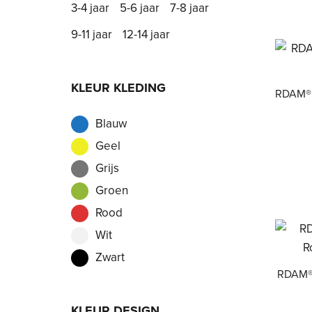
3-4 jaar
5-6 jaar
7-8 jaar
9-11 jaar
12-14 jaar
KLEUR KLEDING
RDAM® |
Blauw
Geel
Grijs
Groen
Rood
Wit
Zwart
RDAM® 
KLEUR DESIGN