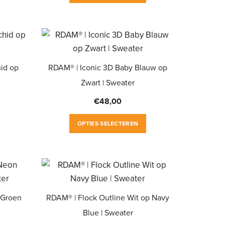
heeft
product
de
productpagina
meerdere
heeft
productpagina
variaties.
meerdere
Deze
variaties.
optie
Deze
hid op
RDAM® | Iconic 3D Baby Blauw op
kan
optie
Zwart | Sweater
gekozen
kan
worden
gekozen
€
48,00
op
worden
Dit
Dit
de
OPTIES SELECTEREN
op
product
product
productpagina
de
heeft
heeft
productpagina
meerdere
meerdere
variaties.
variaties.
Deze
Deze
 Groen
RDAM® | Flock Outline Wit op Navy
optie
optie
Blue | Sweater
kan
kan