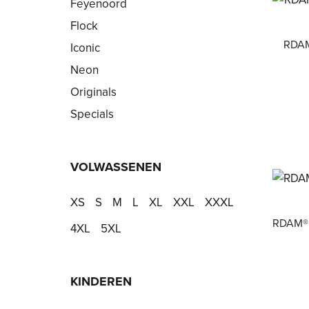
Feyenoord
Flock
RDAM®
Iconic
Neon
Originals
Specials
VOLWASSENEN
XS
S
M
L
XL
XXL
XXXL
RDAM® 
4XL
5XL
KINDEREN