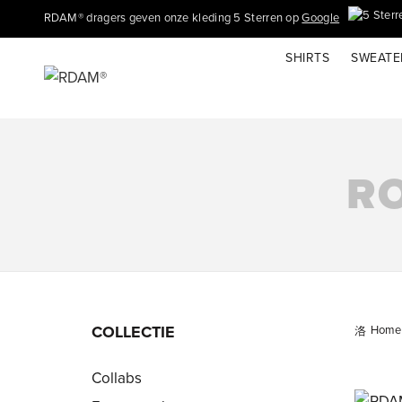
RDAM® dragers geven onze kleding 5 Sterren op
Google
SHIRTS
SWEATE
R
COLLECTIE
Home
Collabs