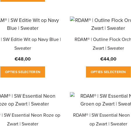
product
de
heeft
productpagina
meerdere
variaties.
Deze
 SW Editie Wit op Navy Blue |
RDAM® | Outline Flock Orc
optie
Sweater
Zwart | Sweater
kan
gekozen
€
48,00
€
44,00
worden
Dit
OPTIES SELECTEREN
OPTIES SELECTEREN
op
product
de
heeft
productpagina
meerdere
variaties.
Deze
| SW Essential Neon Roze op
RDAM® | SW Essential Neon
optie
Zwart | Sweater
op Zwart | Sweater
kan