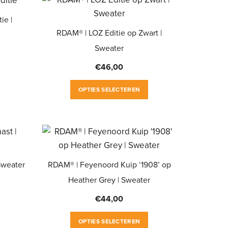
ie |
RDAM® | LOZ Editie op Zwart |
Sweater
€
46,00
Dit
Dit
product
OPTIES SELECTEREN
product
heeft
heeft
meerdere
meerdere
variaties.
variaties.
Deze
Deze
optie
Sweater
RDAM® | Feyenoord Kuip ‘1908’ op
optie
kan
Heather Grey | Sweater
kan
gekozen
gekozen
worden
€
44,00
Dit
worden
op
product
Dit
OPTIES SELECTEREN
op
de