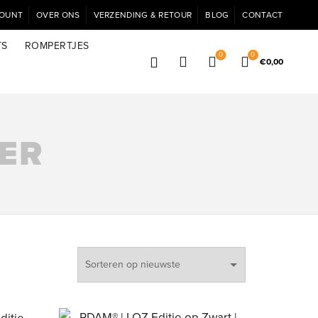
COUNT
OVER ONS
VERZENDING & RETOUR
BLOG
CONTACT
TS
ROMPERTJES
0
0
€
0,00
ER