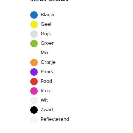
Blauw
Geel
Grijs
Groen
Mix
Oranje
Paars
Rood
Roze
Wit
Zwart
Reflecterend