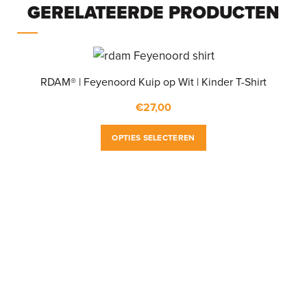
GERELATEERDE PRODUCTEN
RDAM® | Feyenoord Kuip op Wit | Kinder T-Shirt
€
27,00
Dit
OPTIES SELECTEREN
product
heeft
meerdere
variaties.
Deze
optie
kan
gekozen
worden