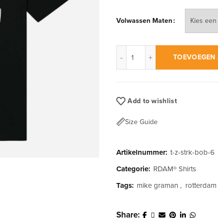
Volwassen Maten
RDAM® | Sterker Door Pink o
TOEVOEGEN 
Add to wishlist
Size Guide
Artikelnummer:
t-z-strk-bob-6
Categorie:
RDAM® Shirts
Tags:
mike graman
,
rotterdam 
Share