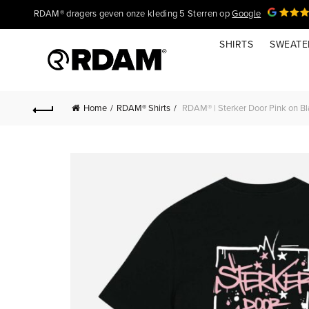
RDAM® dragers geven onze kleding 5 Sterren op
Google
SHIRTS
SWEATE
Home
RDAM® Shirts
RDAM® | Sterker Door Pink on Bla