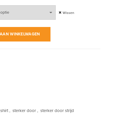
Wissen
n Black | T-Shirt aantal
AAN WINKELWAGEN
shirt
,
sterker door
,
sterker door strijd