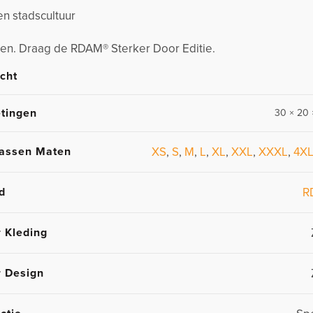
en stadscultuur
en. Draag de RDAM® Sterker Door Editie.
cht
tingen
30 × 20 
assen Maten
XS
,
S
,
M
,
L
,
XL
,
XXL
,
XXXL
,
4X
d
R
r Kleding
r Design