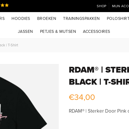
SHOP
MIJN AC
RS
HOODIES
BROEKEN
TRAININGSPAKKEN
POLOSHIR
JASSEN
PETJES & MUTSEN
ACCESSOIRES
ck | T-Shirt
RDAM® | STE
BLACK | T-SHI
€
34,00
RDAM® | Sterker Door Pink on