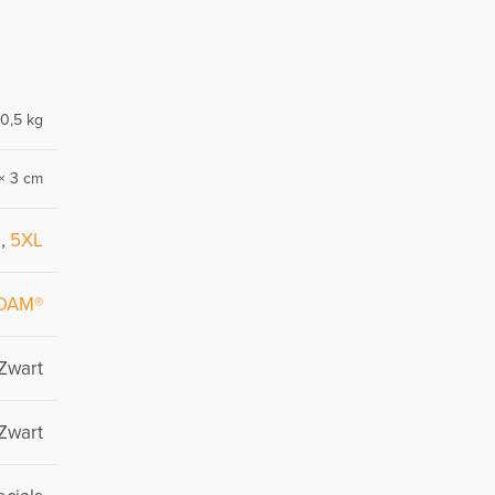
0,5 kg
× 3 cm
L
,
5XL
DAM®
Zwart
Zwart