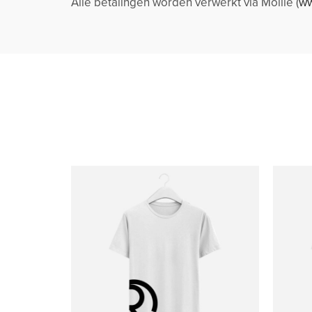
Alle betalingen worden verwerkt via Mollie (
ww