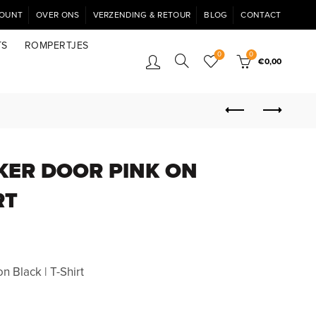
COUNT
OVER ONS
VERZENDING & RETOUR
BLOG
CONTACT
TS
ROMPERTJES
0
0
€
0,00
RKER DOOR PINK ON
RT
 Black | T-Shirt