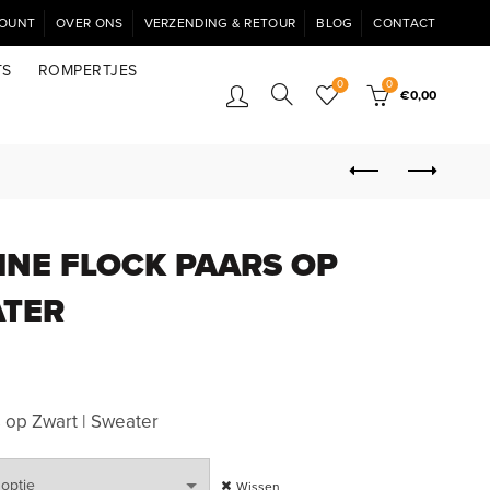
COUNT
OVER ONS
VERZENDING & RETOUR
BLOG
CONTACT
TS
ROMPERTJES
0
0
€
0,00
INE FLOCK PAARS OP
ATER
 op Zwart | Sweater
Wissen