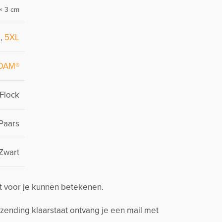
× 3 cm
L
,
5XL
DAM®
Flock
Paars
Zwart
t voor je kunnen betekenen.
zending klaarstaat ontvang je een mail met