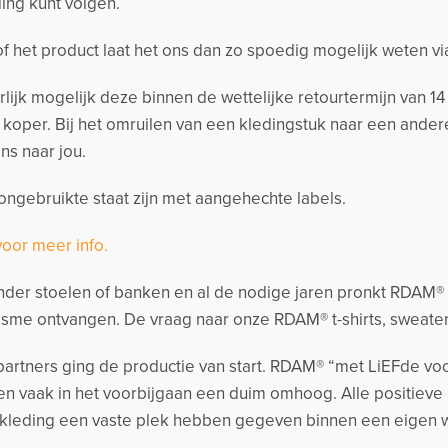
ing kunt volgen.
 of het product laat het ons dan zo spoedig mogelijk weten v
urlijk mogelijk deze binnen de wettelijke retourtermijn van 
s koper. Bij het omruilen van een kledingstuk naar een and
ns naar jou.
ngebruikte staat zijn met aangehechte labels.
voor meer info.
der stoelen of banken en al de nodige jaren pronkt RDAM® me
sme ontvangen. De vraag naar onze RDAM® t-shirts, sweate
artners ging de productie van start. RDAM® “met LiEFde voo
n vaak in het voorbijgaan een duim omhoog. Alle positieve
kleding een vaste plek hebben gegeven binnen een eigen