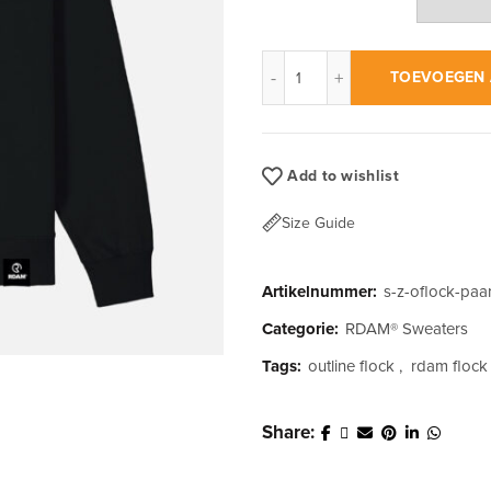
RDAM® | Outline Flock Paar
TOEVOEGEN 
Add to wishlist
Size Guide
Artikelnummer:
s-z-oflock-paa
Categorie:
RDAM® Sweaters
Tags:
outline flock
,
rdam flock
Share