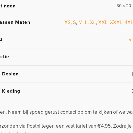
tingen
30 × 20 
assen Maten
XS
,
S
,
M
,
L
,
XL
,
XXL
,
XXXL
,
4X
d
R
ctie
r Design
r Kleding
n. Neem bij spoed gerust contact op om te kijken of we wa
nden via Postnl tegen een vast tarief van €4,95. Zodra je 