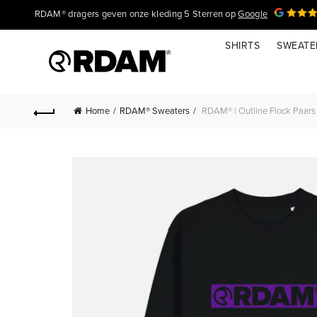
RDAM® dragers geven onze kleding 5 Sterren op
Google
SHIRTS
SWEATE
Home
RDAM® Sweaters
RDAM® | Outline Flock Paars 