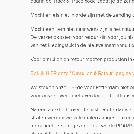
daarin de Track & Trace code zodat je de zend
Mocht er iets niet in orde zijn met de zending
Mocht een item niet naar wens zijn is het natu
De verzendkosten voor retour zijn voor jou al
van het kledingstuk in de nieuwe maat vanuit o
Voor omruilen en retour moeten producten in o
Bekijk HIER onze "Omruilen & Retour" pagina 
We steken onze LiEFde voor Rotterdam niet on
voor onszelf werd met overdonderd enthousia
Na een zoektocht naar de juiste Rotterdamse p
straten werden we vele malen aangesproken e
merk heeft ervoor gezorgd dat we de RDAM®-
als echt Rotterdams kledingmerk.