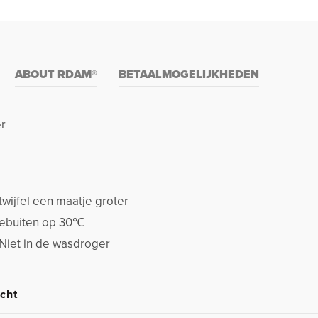
ABOUT RDAM®
BETAALMOGELIJKHEDEN
er
twijfel een maatje groter
stebuiten op 30℃
 Niet in de wasdroger
cht