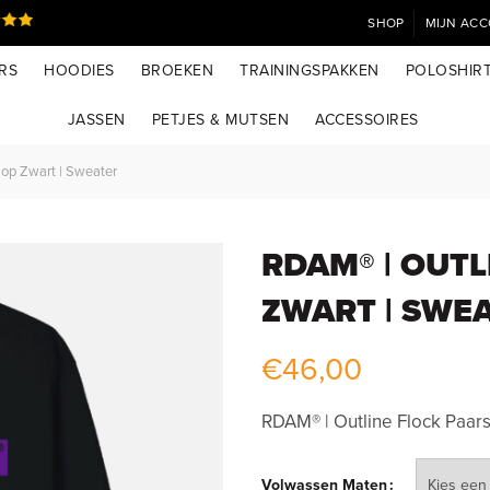
SHOP
MIJN AC
RS
HOODIES
BROEKEN
TRAININGSPAKKEN
POLOSHIR
JASSEN
PETJES & MUTSEN
ACCESSOIRES
op Zwart | Sweater
RDAM® | OUTL
ZWART | SWE
€
46,00
RDAM® | Outline Flock Paars
Volwassen Maten