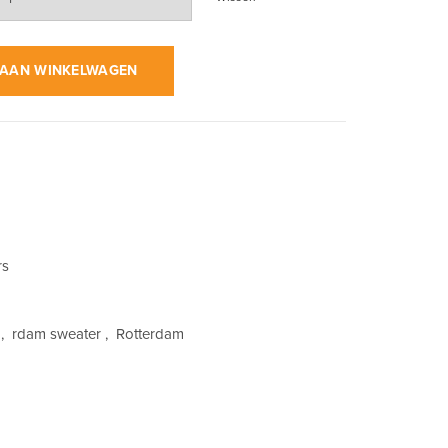
s op Zwart | Sweater aantal
AAN WINKELWAGEN
rs
,
rdam sweater
,
Rotterdam