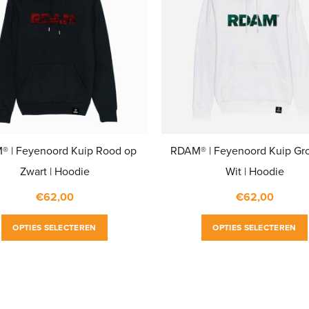
 | Feyenoord Kuip Rood op
RDAM® | Feyenoord Kuip Gr
Zwart | Hoodie
Wit | Hoodie
€
62,00
€
62,00
Dit
OPTIES SELECTEREN
OPTIES SELECTEREN
product
heeft
meerdere
variaties.