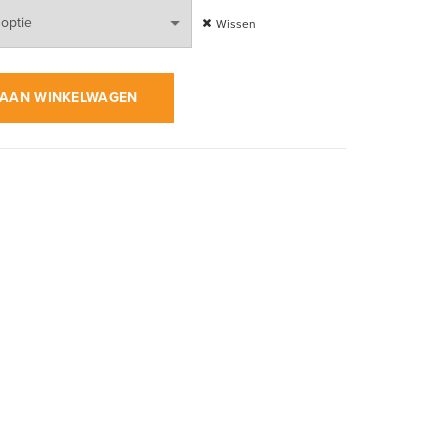
Wissen
op Zwart | Sweater aantal
AAN WINKELWAGEN