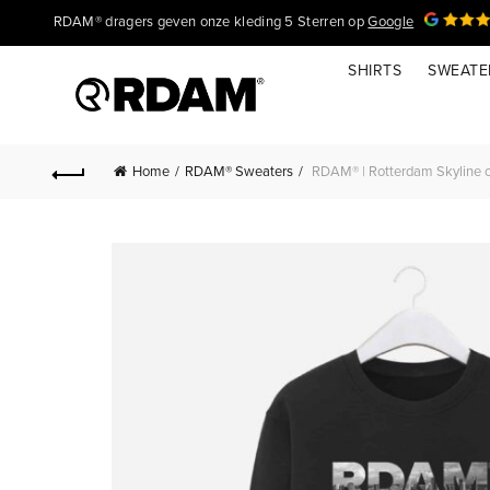
RDAM® dragers geven onze kleding 5 Sterren op
Google
SHIRTS
SWEATE
Home
RDAM® Sweaters
RDAM® | Rotterdam Skyline o