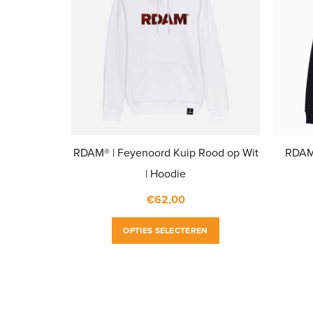
RDAM® | Feyenoord Kuip Rood op Wit
RDAM®
| Hoodie
€
62,00
Dit
OPTIES SELECTEREN
product
heeft
meerdere
variaties.