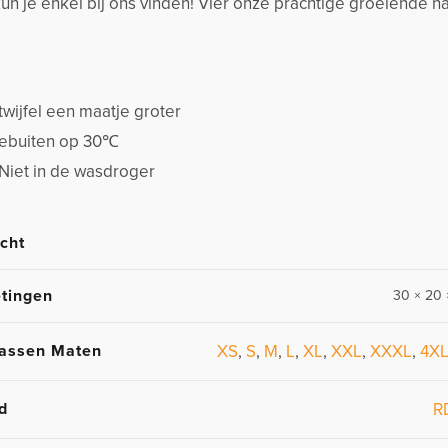
un je enkel bij ons vinden! Vier onze prachtige groeiende
twijfel een maatje groter
stebuiten op 30℃
 Niet in de wasdroger
cht
tingen
30 × 20 
assen Maten
XS
,
S
,
M
,
L
,
XL
,
XXL
,
XXXL
,
4X
d
R