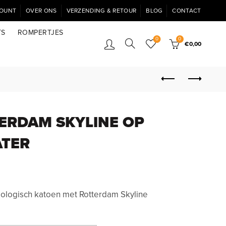
COUNT
OVER ONS
VERZENDING & RETOUR
BLOG
CONTACT
TS
ROMPERTJES
0
0
€
0,00
TERDAM SKYLINE OP
ATER
ologisch katoen met Rotterdam Skyline