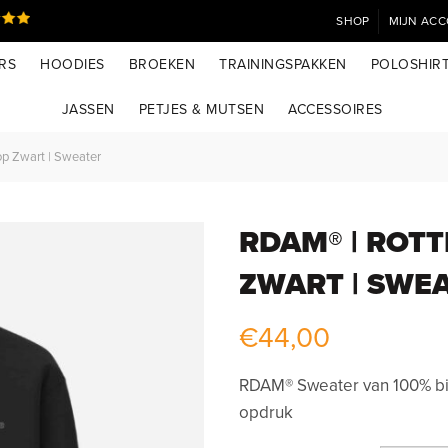
SHOP
MIJN AC
RS
HOODIES
BROEKEN
TRAININGSPAKKEN
POLOSHIR
JASSEN
PETJES & MUTSEN
ACCESSOIRES
p Zwart | Sweater
RDAM® | ROT
ZWART | SWE
€
44,00
RDAM® Sweater van 100% bi
opdruk