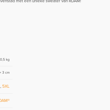
 havenstad met een unieke sweater van RDAM!
0,5 kg
× 3 cm
L
,
5XL
DAM®