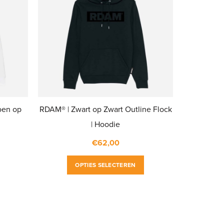
oen op
RDAM® | Zwart op Zwart Outline Flock
| Hoodie
€
62,00
Dit
Dit
OPTIES SELECTEREN
product
product
heeft
heeft
meerdere
meerdere
variaties.
variaties.