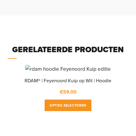
GERELATEERDE PRODUCTEN
RDAM® | Feyenoord Kuip op Wit | Hoodie
€
59,00
Dit
OPTIES SELECTEREN
product
heeft
meerdere