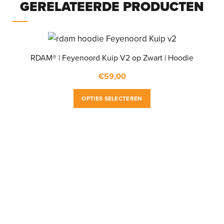
GERELATEERDE PRODUCTEN
RDAM® | Feyenoord Kuip V2 op Zwart | Hoodie
€
59,00
Dit
OPTIES SELECTEREN
product
heeft
meerdere
variaties.
Deze
optie
kan
gekozen
worden