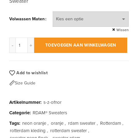
Sweater
Volwassen Maten
Wissen
RDAM® | Outline Flock Neon Oranje op Zwart | Sweater aanta
TOEVOEGEN AAN WINKELWAGEN
Add to wishlist
Size Guide
Artikelnummer:
s-z-ofnor
Categorie:
RDAM® Sweaters
Tags:
neon oranje
,
oranje
,
rdam sweater
,
Rotterdam
,
rotterdam kleding
,
rotterdam sweater
,