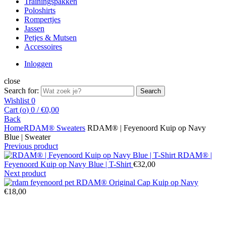
Trainingspakken
Poloshirts
Rompertjes
Jassen
Petjes & Mutsen
Accessoires
Inloggen
close
Search for:
Search
Wishlist
0
Cart (
o
)
0
/
€
0,00
Back
Home
RDAM® Sweaters
RDAM® | Feyenoord Kuip op Navy
Blue | Sweater
Previous product
RDAM® |
Feyenoord Kuip op Navy Blue | T-Shirt
€
32,00
Next product
RDAM® Original Cap Kuip op Navy
€
18,00