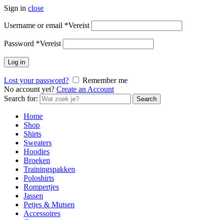
Sign in
close
Username or email
*
Vereist
Password
*
Vereist
Log in
Lost your password?
Remember me
No account yet?
Create an Account
Search for:
Search
Home
Shop
Shirts
Sweaters
Hoodies
Broeken
Trainingspakken
Poloshirts
Rompertjes
Jassen
Petjes & Mutsen
Accessoires