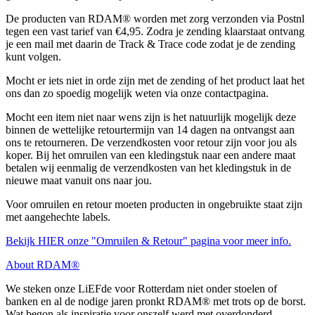
De producten van RDAM® worden met zorg verzonden via Postnl
tegen een vast tarief van €4,95. Zodra je zending klaarstaat ontvang
je een mail met daarin de Track & Trace code zodat je de zending
kunt volgen.
Mocht er iets niet in orde zijn met de zending of het product laat het
ons dan zo spoedig mogelijk weten via onze contactpagina.
Mocht een item niet naar wens zijn is het natuurlijk mogelijk deze
binnen de wettelijke retourtermijn van 14 dagen na ontvangst aan
ons te retourneren. De verzendkosten voor retour zijn voor jou als
koper. Bij het omruilen van een kledingstuk naar een andere maat
betalen wij eenmalig de verzendkosten van het kledingstuk in de
nieuwe maat vanuit ons naar jou.
Voor omruilen en retour moeten producten in ongebruikte staat zijn
met aangehechte labels.
Bekijk HIER onze "Omruilen & Retour" pagina voor meer info.
About RDAM®
We steken onze LiEFde voor Rotterdam niet onder stoelen of
banken en al de nodige jaren pronkt RDAM® met trots op de borst.
Wat begon als inspiratie voor onszelf werd met overdonderd