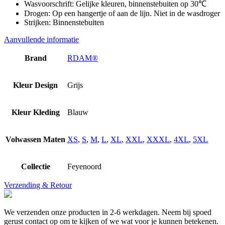
Wasvoorschrift: Gelijke kleuren, binnenstebuiten op 30℃
Drogen: Op een hangertje of aan de lijn. Niet in de wasdroger
Strijken: Binnenstebuiten
Aanvullende informatie
Brand
RDAM®
Kleur Design
Grijs
Kleur Kleding
Blauw
Volwassen Maten
XS
,
S
,
M
,
L
,
XL
,
XXL
,
XXXL
,
4XL
,
5XL
Collectie
Feyenoord
Verzending & Retour
We verzenden onze producten in 2-6 werkdagen. Neem bij spoed
gerust contact op om te kijken of we wat voor je kunnen betekenen.