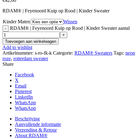
€
42,00
RDAM® | Feyenoord Kuip op Rood | Kinder Sweater
Kinder Maten
Wissen
RDAM® | Feyenoord Kuip op Rood | Kinder Sweater aantal
Toevoegen aan winkelwagen
Add to wishlist
Artikelnummer:
s-ro-fk-k
Categorie:
RDAM® Sweaters
Tags:
neon
roze
,
rotterdam sweater
Share
Facebook
X
Email
Pinterest
LinkedIn
WhatsApp
WhatsApp
Beschrijving
Aanvullende informatie
Verzending & Retour
About RDAM®