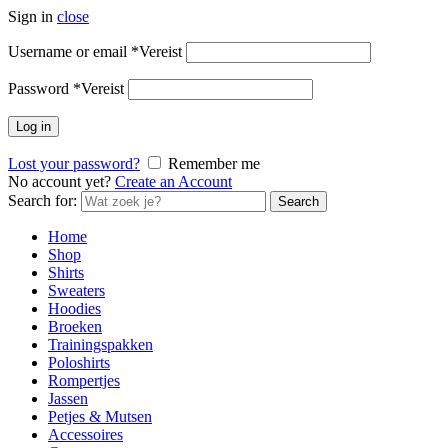
Sign in
close
Username or email
*
Vereist
Password
*
Vereist
Log in
Lost your password?
Remember me
No account yet?
Create an Account
Search for:
Search
Home
Shop
Shirts
Sweaters
Hoodies
Broeken
Trainingspakken
Poloshirts
Rompertjes
Jassen
Petjes & Mutsen
Accessoires