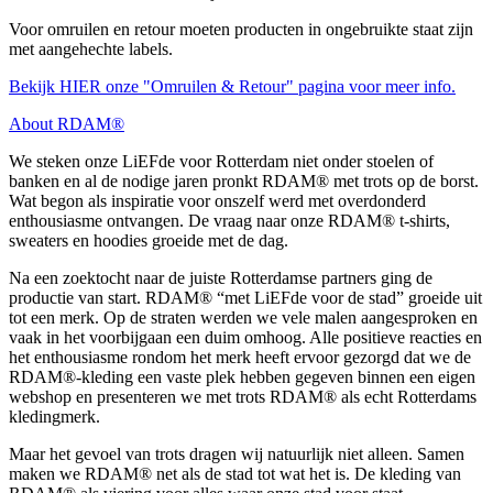
Voor omruilen en retour moeten producten in ongebruikte staat zijn
met aangehechte labels.
Bekijk HIER onze "Omruilen & Retour" pagina voor meer info.
About RDAM®
We steken onze LiEFde voor Rotterdam niet onder stoelen of
banken en al de nodige jaren pronkt RDAM® met trots op de borst.
Wat begon als inspiratie voor onszelf werd met overdonderd
enthousiasme ontvangen. De vraag naar onze RDAM® t-shirts,
sweaters en hoodies groeide met de dag.
Na een zoektocht naar de juiste Rotterdamse partners ging de
productie van start. RDAM® “met LiEFde voor de stad” groeide uit
tot een merk. Op de straten werden we vele malen aangesproken en
vaak in het voorbijgaan een duim omhoog. Alle positieve reacties en
het enthousiasme rondom het merk heeft ervoor gezorgd dat we de
RDAM®-kleding een vaste plek hebben gegeven binnen een eigen
webshop en presenteren we met trots RDAM® als echt Rotterdams
kledingmerk.
Maar het gevoel van trots dragen wij natuurlijk niet alleen. Samen
maken we RDAM® net als de stad tot wat het is. De kleding van