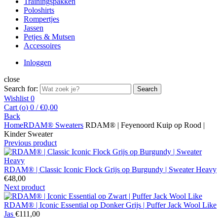
Trainingspakken
Poloshirts
Rompertjes
Jassen
Petjes & Mutsen
Accessoires
Inloggen
close
Search for:
Search
Wishlist
0
Cart (
o
)
0
/
€
0,00
Back
Home
RDAM® Sweaters
RDAM® | Feyenoord Kuip op Rood |
Kinder Sweater
Previous product
RDAM® | Classic Iconic Flock Grijs op Burgundy | Sweater Heavy
€
48,00
Next product
RDAM® | Iconic Essential op Donker Grijs | Puffer Jack Wool Like
Jas
€
111,00