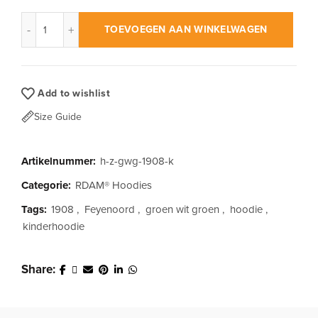
RDAM® | Feyenoord Kuip 1908 Editie op Zwart | Kinder Hoodi
TOEVOEGEN AAN WINKELWAGEN
Add to wishlist
Size Guide
Artikelnummer:
h-z-gwg-1908-k
Categorie:
RDAM® Hoodies
Tags:
1908
,
Feyenoord
,
groen wit groen
,
hoodie
,
kinderhoodie
Share