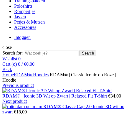
Trainingspakken
Poloshirts
Rompertjes
Jassen
Petjes & Mutsen
Accessoires
Inloggen
close
Search for:
Search
Wishlist
0
Cart (
o
)
0
/
€
0,00
Back
Home
RDAM® Hoodies
RDAM® | Classic Iconic op Roze |
Hoodie
Previous product
RDAM® | Iconic 3D Wit op Zwart | Relaxed Fit T-Shirt
€
34,00
Next product
RDAM® Classic Cap 2.0 Iconic 3D wit op
zwart
€
18,00