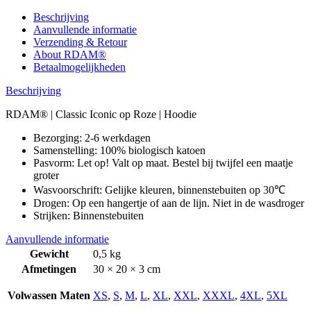
Beschrijving
Aanvullende informatie
Verzending & Retour
About RDAM®
Betaalmogelijkheden
Beschrijving
RDAM® | Classic Iconic op Roze | Hoodie
Bezorging: 2-6 werkdagen
Samenstelling: 100% biologisch katoen
Pasvorm: Let op! Valt op maat. Bestel bij twijfel een maatje
groter
Wasvoorschrift: Gelijke kleuren, binnenstebuiten op 30℃
Drogen: Op een hangertje of aan de lijn. Niet in de wasdroger
Strijken: Binnenstebuiten
Aanvullende informatie
Gewicht
0,5 kg
Afmetingen
30 × 20 × 3 cm
Volwassen Maten
XS
,
S
,
M
,
L
,
XL
,
XXL
,
XXXL
,
4XL
,
5XL