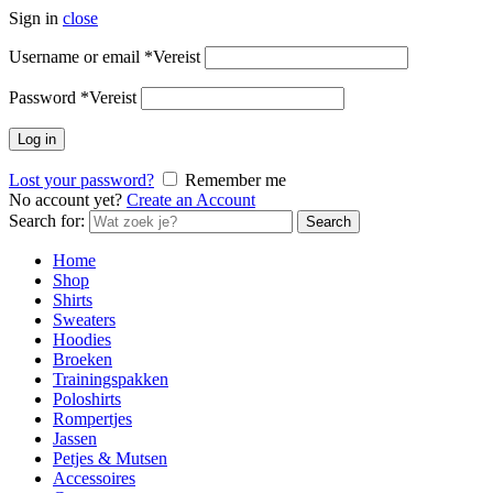
Sign in
close
Username or email
*
Vereist
Password
*
Vereist
Log in
Lost your password?
Remember me
No account yet?
Create an Account
Search for:
Search
Home
Shop
Shirts
Sweaters
Hoodies
Broeken
Trainingspakken
Poloshirts
Rompertjes
Jassen
Petjes & Mutsen
Accessoires