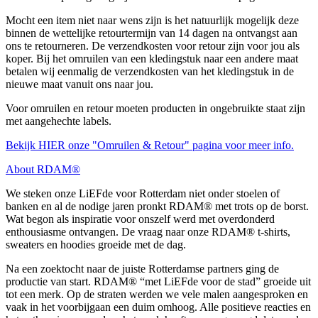
Mocht een item niet naar wens zijn is het natuurlijk mogelijk deze
binnen de wettelijke retourtermijn van 14 dagen na ontvangst aan
ons te retourneren. De verzendkosten voor retour zijn voor jou als
koper. Bij het omruilen van een kledingstuk naar een andere maat
betalen wij eenmalig de verzendkosten van het kledingstuk in de
nieuwe maat vanuit ons naar jou.
Voor omruilen en retour moeten producten in ongebruikte staat zijn
met aangehechte labels.
Bekijk HIER onze "Omruilen & Retour" pagina voor meer info.
About RDAM®
We steken onze LiEFde voor Rotterdam niet onder stoelen of
banken en al de nodige jaren pronkt RDAM® met trots op de borst.
Wat begon als inspiratie voor onszelf werd met overdonderd
enthousiasme ontvangen. De vraag naar onze RDAM® t-shirts,
sweaters en hoodies groeide met de dag.
Na een zoektocht naar de juiste Rotterdamse partners ging de
productie van start. RDAM® “met LiEFde voor de stad” groeide uit
tot een merk. Op de straten werden we vele malen aangesproken en
vaak in het voorbijgaan een duim omhoog. Alle positieve reacties en