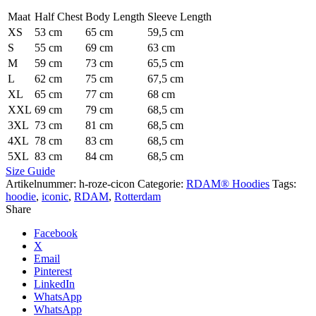
Maat
Half Chest
Body Length
Sleeve Length
XS
53 cm
65 cm
59,5 cm
S
55 cm
69 cm
63 cm
M
59 cm
73 cm
65,5 cm
L
62 cm
75 cm
67,5 cm
XL
65 cm
77 cm
68 cm
XXL
69 cm
79 cm
68,5 cm
3XL
73 cm
81 cm
68,5 cm
4XL
78 cm
83 cm
68,5 cm
5XL
83 cm
84 cm
68,5 cm
Size Guide
Artikelnummer:
h-roze-cicon
Categorie:
RDAM® Hoodies
Tags:
hoodie
,
iconic
,
RDAM
,
Rotterdam
Share
Facebook
X
Email
Pinterest
LinkedIn
WhatsApp
WhatsApp