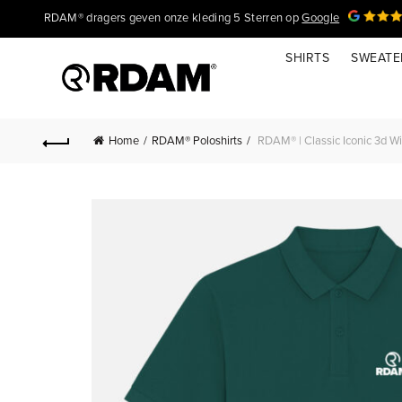
RDAM® dragers geven onze kleding 5 Sterren op
Google
SHIRTS
SWEATE
Home
RDAM® Poloshirts
RDAM® | Classic Iconic 3d Wit