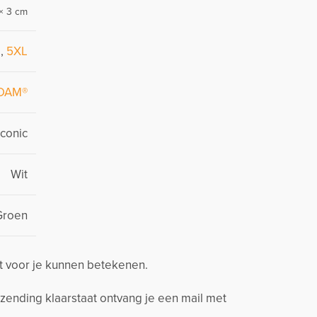
× 3 cm
L
,
5XL
DAM®
Iconic
Wit
Groen
t voor je kunnen betekenen.
zending klaarstaat ontvang je een mail met