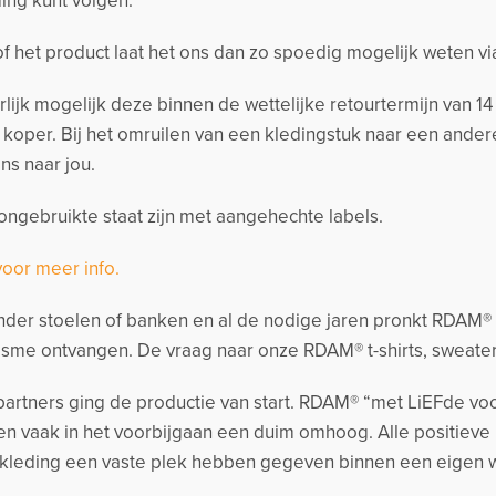
ing kunt volgen.
 of het product laat het ons dan zo spoedig mogelijk weten v
urlijk mogelijk deze binnen de wettelijke retourtermijn van 
s koper. Bij het omruilen van een kledingstuk naar een and
ns naar jou.
ngebruikte staat zijn met aangehechte labels.
voor meer info.
der stoelen of banken en al de nodige jaren pronkt RDAM® me
sme ontvangen. De vraag naar onze RDAM® t-shirts, sweate
artners ging de productie van start. RDAM® “met LiEFde voo
n vaak in het voorbijgaan een duim omhoog. Alle positieve
kleding een vaste plek hebben gegeven binnen een eigen