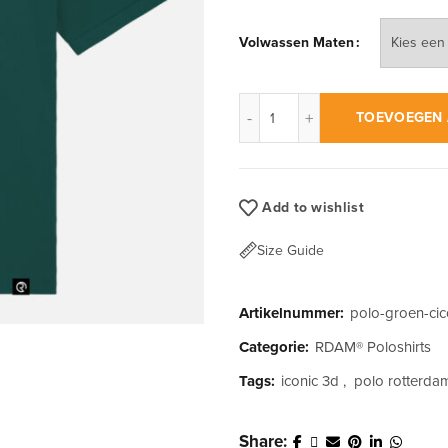
Volwassen Maten
RDAM® | Classic Iconic 3d W
TOEVOEGEN 
Add to wishlist
Size Guide
Artikelnummer:
polo-groen-ci
Categorie:
RDAM® Poloshirts
Tags:
iconic 3d
,
polo rotterda
Share