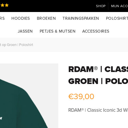
SHOP
MIJN AC
RS
HOODIES
BROEKEN
TRAININGSPAKKEN
POLOSHIR
JASSEN
PETJES & MUTSEN
ACCESSOIRES
 op Groen | Poloshirt
RDAM® | CLAS
GROEN | POL
€
39,00
RDAM® | Classic Iconic 3d Wi