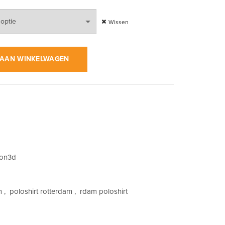
Wissen
it op Groen | Poloshirt aantal
AAN WINKELWAGEN
con3d
m
,
poloshirt rotterdam
,
rdam poloshirt