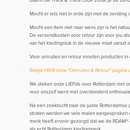
daarin de Track & Trace code zodat je de zend
Mocht er iets niet in orde zijn met de zending
Mocht een item niet naar wens zijn is het natu
De verzendkosten voor retour zijn voor jou al
van het kledingstuk in de nieuwe maat vanuit o
Voor omruilen en retour moeten producten in o
Bekijk HIER onze "Omruilen & Retour" pagina 
We steken onze LiEFde voor Rotterdam niet on
voor onszelf werd met overdonderd enthousia
Na een zoektocht naar de juiste Rotterdamse p
straten werden we vele malen aangesproken e
merk heeft ervoor gezorgd dat we de RDAM®-
als echt Rotterdams kledingmerk.