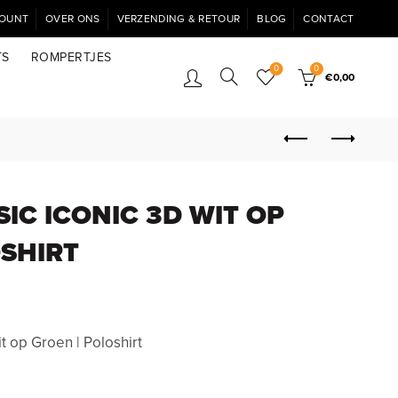
COUNT
OVER ONS
VERZENDING & RETOUR
BLOG
CONTACT
TS
ROMPERTJES
0
0
€
0,00
SIC ICONIC 3D WIT OP
OSHIRT
t op Groen | Poloshirt