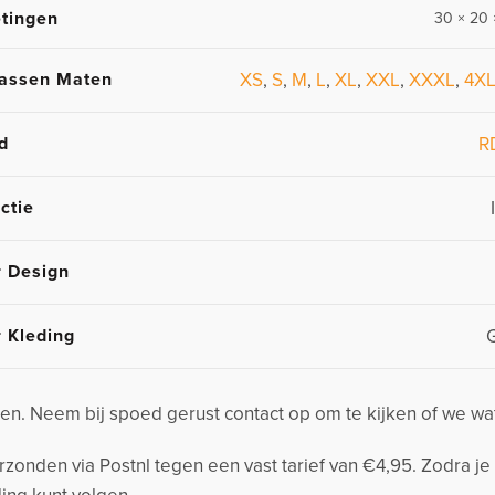
tingen
30 × 20 
assen Maten
XS
,
S
,
M
,
L
,
XL
,
XXL
,
XXXL
,
4X
d
R
ctie
r Design
r Kleding
n. Neem bij spoed gerust contact op om te kijken of we wa
nden via Postnl tegen een vast tarief van €4,95. Zodra je 