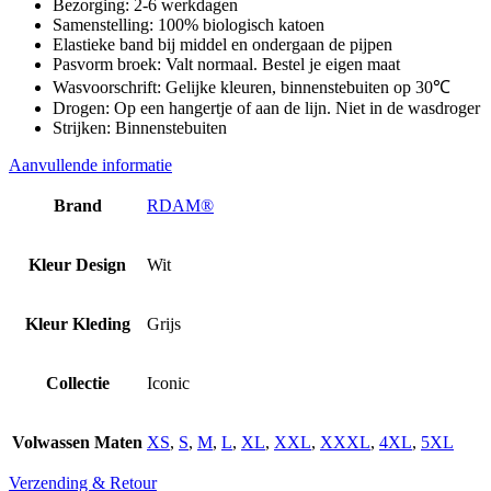
Bezorging: 2-6 werkdagen
Samenstelling: 100% biologisch katoen
Elastieke band bij middel en ondergaan de pijpen
Pasvorm broek: Valt normaal. Bestel je eigen maat
Wasvoorschrift: Gelijke kleuren, binnenstebuiten op 30℃
Drogen: Op een hangertje of aan de lijn. Niet in de wasdroger
Strijken: Binnenstebuiten
Aanvullende informatie
Brand
RDAM®
Kleur Design
Wit
Kleur Kleding
Grijs
Collectie
Iconic
Volwassen Maten
XS
,
S
,
M
,
L
,
XL
,
XXL
,
XXXL
,
4XL
,
5XL
Verzending & Retour