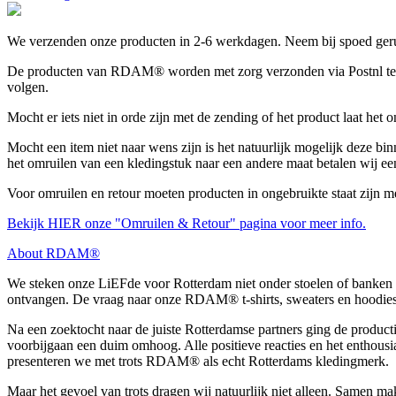
We verzenden onze producten in 2-6 werkdagen. Neem bij spoed gerus
De producten van RDAM® worden met zorg verzonden via Postnl tegen 
volgen.
Mocht er iets niet in orde zijn met de zending of het product laat het
Mocht een item niet naar wens zijn is het natuurlijk mogelijk deze bin
het omruilen van een kledingstuk naar een andere maat betalen wij ee
Voor omruilen en retour moeten producten in ongebruikte staat zijn m
Bekijk HIER onze "Omruilen & Retour" pagina voor meer info.
About RDAM®
We steken onze LiEFde voor Rotterdam niet onder stoelen of banken 
ontvangen. De vraag naar onze RDAM® t-shirts, sweaters en hoodies
Na een zoektocht naar de juiste Rotterdamse partners ging de produc
voorbijgaan een duim omhoog. Alle positieve reacties en het entho
presenteren we met trots RDAM® als echt Rotterdams kledingmerk.
Maar het gevoel van trots dragen wij natuurlijk niet alleen. Samen 