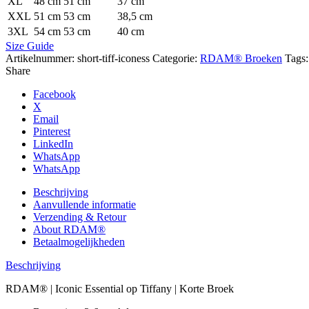
XL
48 cm
51 cm
37 cm
XXL
51 cm
53 cm
38,5 cm
3XL
54 cm
53 cm
40 cm
Size Guide
Artikelnummer:
short-tiff-iconess
Categorie:
RDAM® Broeken
Tags
Share
Facebook
X
Email
Pinterest
LinkedIn
WhatsApp
WhatsApp
Beschrijving
Aanvullende informatie
Verzending & Retour
About RDAM®
Betaalmogelijkheden
Beschrijving
RDAM® | Iconic Essential op Tiffany | Korte Broek