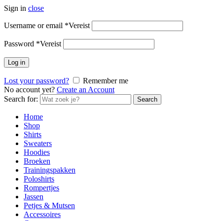
Sign in
close
Username or email
*
Vereist
Password
*
Vereist
Log in
Lost your password?
Remember me
No account yet?
Create an Account
Search for:
Search
Home
Shop
Shirts
Sweaters
Hoodies
Broeken
Trainingspakken
Poloshirts
Rompertjes
Jassen
Petjes & Mutsen
Accessoires