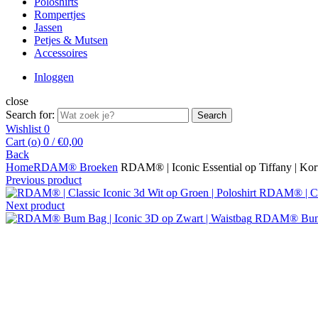
Poloshirts
Rompertjes
Jassen
Petjes & Mutsen
Accessoires
Inloggen
close
Search for:
Search
Wishlist
0
Cart (
o
)
0
/
€
0,00
Back
Home
RDAM® Broeken
RDAM® | Iconic Essential op Tiffany | Kor
Previous product
RDAM® | Clas
Next product
RDAM® Bum B