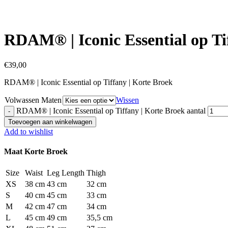
Click to enlarge
RDAM® | Iconic Essential op Ti
€
39,00
RDAM® | Iconic Essential op Tiffany | Korte Broek
Volwassen Maten
Wissen
RDAM® | Iconic Essential op Tiffany | Korte Broek aantal
Toevoegen aan winkelwagen
Add to wishlist
Maat Korte Broek
Size
Waist
Leg Length
Thigh
XS
38 cm
43 cm
32 cm
S
40 cm
45 cm
33 cm
M
42 cm
47 cm
34 cm
L
45 cm
49 cm
35,5 cm