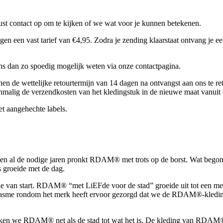
t contact op om te kijken of we wat voor je kunnen betekenen.
een vast tarief van €4,95. Zodra je zending klaarstaat ontvang je een
 ons dan zo spoedig mogelijk weten via onze contactpagina.
nen de wettelijke retourtermijn van 14 dagen na ontvangst aan ons te re
nmalig de verzendkosten van het kledingstuk in de nieuwe maat vanuit 
et aangehechte labels.
en al de nodige jaren pronkt RDAM® met trots op de borst. Wat begon 
 groeide met de dag.
tie van start. RDAM® “met LiEFde voor de stad” groeide uit tot een m
usiasme rondom het merk heeft ervoor gezorgd dat we de RDAM®-kledi
maken we RDAM® net als de stad tot wat het is. De kleding van RDAM® a