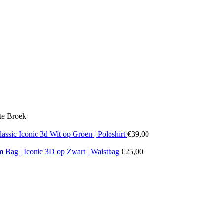
te Broek
sic Iconic 3d Wit op Groen | Poloshirt
€
39,00
ag | Iconic 3D op Zwart | Waistbag
€
25,00