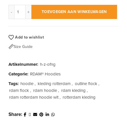
RDAM® | Outline Flock Neon Groen op Zwart | Hoodie aantal
TOEVOEGEN AAN WINKELWAGEN
Add to wishlist
Size Guide
Artikelnummer:
h-z-ofng
Categorie:
RDAM® Hoodies
Tags:
hoodie
,
kleding rotterdam
,
outline flock
,
rdam flock
,
rdam hoodie
,
rdam kleding
,
rdam rotterdam hoodie wit
,
rotterdam kleding
Share