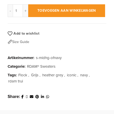
RDAM® | Outline Flock Navy op Mid Heather Grey | Sweater a
TOEVOEGEN AAN WINKELWAGEN
Add to wishlist
Size Guide
Artikelnummer:
s-midhg-ofnavy
Categorie:
RDAM® Sweaters
Tags:
Flock
,
Grijs
,
heather grey
,
iconic
,
navy
,
rdam trui
Share