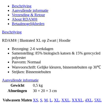
Beschrijving
Aanvullende informatie
Verzending & Retour
About RDAM®
Betaalmogelijkheden
Beschrijving
RDAM® | Illustrated XL op Zwart | Hoodie
Bezorging: 2-6 werkdagen
Samenstelling: 85% biologisch katoen & 15% gerecycled
polyester
Pasvorm: Normaal
Wasvoorschrift: Gelijke kleuren, binnenstebuiten op 30℃
Strijken: Binnenstebuiten
Aanvullende informatie
Gewicht
0,5 kg
Afmetingen
30 × 20 × 3 cm
Volwassen Maten
XS
,
S
,
M
,
L
,
XL
,
XXL
,
XXXL
,
4XL
,
5XL