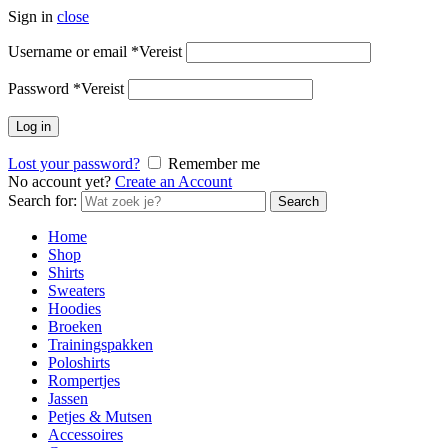
Sign in
close
Username or email
*
Vereist
Password
*
Vereist
Log in
Lost your password?
Remember me
No account yet?
Create an Account
Search for:
Search
Home
Shop
Shirts
Sweaters
Hoodies
Broeken
Trainingspakken
Poloshirts
Rompertjes
Jassen
Petjes & Mutsen
Accessoires