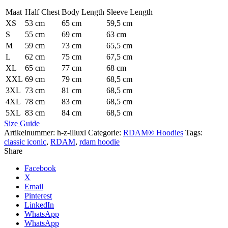
Maat
Half Chest
Body Length
Sleeve Length
XS
53 cm
65 cm
59,5 cm
S
55 cm
69 cm
63 cm
M
59 cm
73 cm
65,5 cm
L
62 cm
75 cm
67,5 cm
XL
65 cm
77 cm
68 cm
XXL
69 cm
79 cm
68,5 cm
3XL
73 cm
81 cm
68,5 cm
4XL
78 cm
83 cm
68,5 cm
5XL
83 cm
84 cm
68,5 cm
Size Guide
Artikelnummer:
h-z-illuxl
Categorie:
RDAM® Hoodies
Tags:
classic iconic
,
RDAM
,
rdam hoodie
Share
Facebook
X
Email
Pinterest
LinkedIn
WhatsApp
WhatsApp