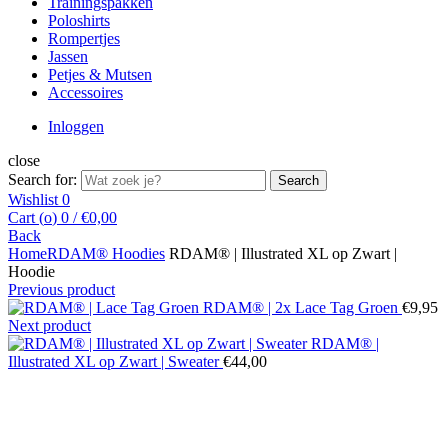
Trainingspakken
Poloshirts
Rompertjes
Jassen
Petjes & Mutsen
Accessoires
Inloggen
close
Search for:
Search
Wishlist
0
Cart (
o
)
0
/
€
0,00
Back
Home
RDAM® Hoodies
RDAM® | Illustrated XL op Zwart |
Hoodie
Previous product
RDAM® | 2x Lace Tag Groen
€
9,95
Next product
RDAM® |
Illustrated XL op Zwart | Sweater
€
44,00