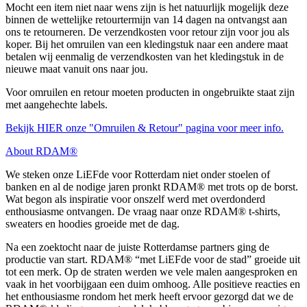
Mocht een item niet naar wens zijn is het natuurlijk mogelijk deze
binnen de wettelijke retourtermijn van 14 dagen na ontvangst aan
ons te retourneren. De verzendkosten voor retour zijn voor jou als
koper. Bij het omruilen van een kledingstuk naar een andere maat
betalen wij eenmalig de verzendkosten van het kledingstuk in de
nieuwe maat vanuit ons naar jou.
Voor omruilen en retour moeten producten in ongebruikte staat zijn
met aangehechte labels.
Bekijk HIER onze "Omruilen & Retour" pagina voor meer info.
About RDAM®
We steken onze LiEFde voor Rotterdam niet onder stoelen of
banken en al de nodige jaren pronkt RDAM® met trots op de borst.
Wat begon als inspiratie voor onszelf werd met overdonderd
enthousiasme ontvangen. De vraag naar onze RDAM® t-shirts,
sweaters en hoodies groeide met de dag.
Na een zoektocht naar de juiste Rotterdamse partners ging de
productie van start. RDAM® “met LiEFde voor de stad” groeide uit
tot een merk. Op de straten werden we vele malen aangesproken en
vaak in het voorbijgaan een duim omhoog. Alle positieve reacties en
het enthousiasme rondom het merk heeft ervoor gezorgd dat we de