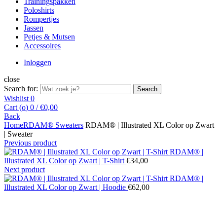
Trainingspakken
Poloshirts
Rompertjes
Jassen
Petjes & Mutsen
Accessoires
Inloggen
close
Search for:
Search
Wishlist
0
Cart (
o
)
0
/
€
0,00
Back
Home
RDAM® Sweaters
RDAM® | Illustrated XL Color op Zwart
| Sweater
Previous product
RDAM® |
Illustrated XL Color op Zwart | T-Shirt
€
34,00
Next product
RDAM® |
Illustrated XL Color op Zwart | Hoodie
€
62,00