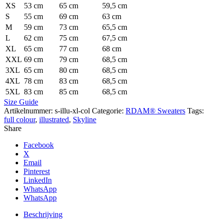
XS
53 cm
65 cm
59,5 cm
S
55 cm
69 cm
63 cm
M
59 cm
73 cm
65,5 cm
L
62 cm
75 cm
67,5 cm
XL
65 cm
77 cm
68 cm
XXL
69 cm
79 cm
68,5 cm
3XL
65 cm
80 cm
68,5 cm
4XL
78 cm
83 cm
68,5 cm
5XL
83 cm
85 cm
68,5 cm
Size Guide
Artikelnummer:
s-illu-xl-col
Categorie:
RDAM® Sweaters
Tags:
full colour
,
illustrated
,
Skyline
Share
Facebook
X
Email
Pinterest
LinkedIn
WhatsApp
WhatsApp
Beschrijving