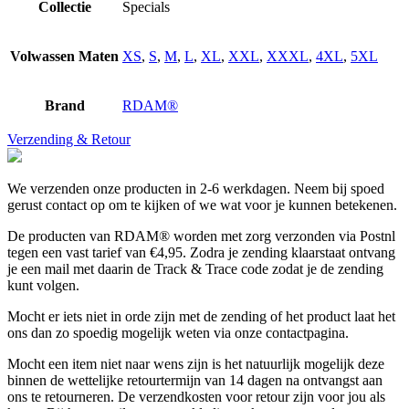
Collectie
Specials
Volwassen Maten
XS
,
S
,
M
,
L
,
XL
,
XXL
,
XXXL
,
4XL
,
5XL
Brand
RDAM®
Verzending & Retour
We verzenden onze producten in 2-6 werkdagen. Neem bij spoed
gerust contact op om te kijken of we wat voor je kunnen betekenen.
De producten van RDAM® worden met zorg verzonden via Postnl
tegen een vast tarief van €4,95. Zodra je zending klaarstaat ontvang
je een mail met daarin de Track & Trace code zodat je de zending
kunt volgen.
Mocht er iets niet in orde zijn met de zending of het product laat het
ons dan zo spoedig mogelijk weten via onze contactpagina.
Mocht een item niet naar wens zijn is het natuurlijk mogelijk deze
binnen de wettelijke retourtermijn van 14 dagen na ontvangst aan
ons te retourneren. De verzendkosten voor retour zijn voor jou als