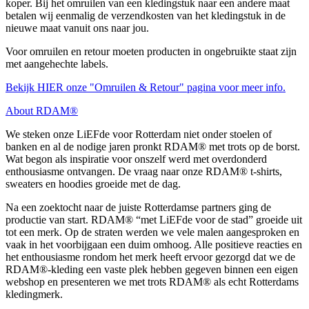
koper. Bij het omruilen van een kledingstuk naar een andere maat
betalen wij eenmalig de verzendkosten van het kledingstuk in de
nieuwe maat vanuit ons naar jou.
Voor omruilen en retour moeten producten in ongebruikte staat zijn
met aangehechte labels.
Bekijk HIER onze "Omruilen & Retour" pagina voor meer info.
About RDAM®
We steken onze LiEFde voor Rotterdam niet onder stoelen of
banken en al de nodige jaren pronkt RDAM® met trots op de borst.
Wat begon als inspiratie voor onszelf werd met overdonderd
enthousiasme ontvangen. De vraag naar onze RDAM® t-shirts,
sweaters en hoodies groeide met de dag.
Na een zoektocht naar de juiste Rotterdamse partners ging de
productie van start. RDAM® “met LiEFde voor de stad” groeide uit
tot een merk. Op de straten werden we vele malen aangesproken en
vaak in het voorbijgaan een duim omhoog. Alle positieve reacties en
het enthousiasme rondom het merk heeft ervoor gezorgd dat we de
RDAM®-kleding een vaste plek hebben gegeven binnen een eigen
webshop en presenteren we met trots RDAM® als echt Rotterdams
kledingmerk.