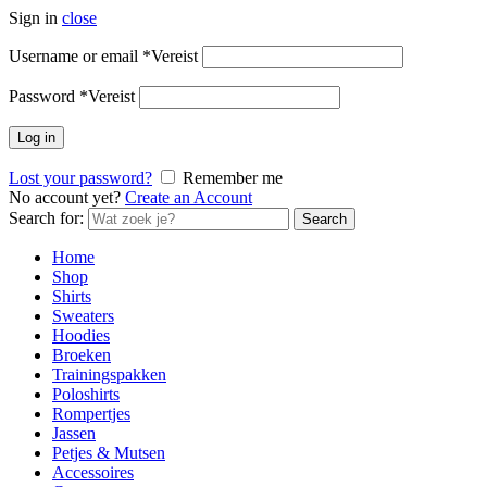
Sign in
close
Username or email
*
Vereist
Password
*
Vereist
Log in
Lost your password?
Remember me
No account yet?
Create an Account
Search for:
Search
Home
Shop
Shirts
Sweaters
Hoodies
Broeken
Trainingspakken
Poloshirts
Rompertjes
Jassen
Petjes & Mutsen
Accessoires