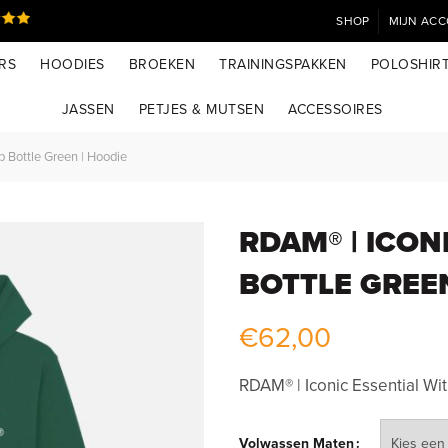
SHOP
MIJN AC
RS
HOODIES
BROEKEN
TRAININGSPAKKEN
POLOSHIR
JASSEN
PETJES & MUTSEN
ACCESSOIRES
p Bottle Green | Hoodie
RDAM® | ICON
BOTTLE GREEN
€
62,00
RDAM® | Iconic Essential Wi
Volwassen Maten