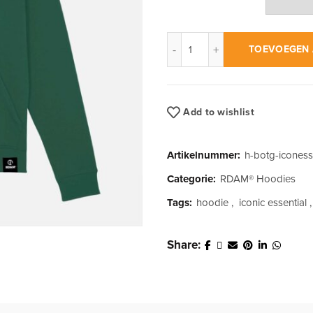
RDAM® | Iconic Essential Wi
TOEVOEGEN 
Add to wishlist
Artikelnummer:
h-botg-iconess
Categorie:
RDAM® Hoodies
Tags:
hoodie
,
iconic essential
,
Share