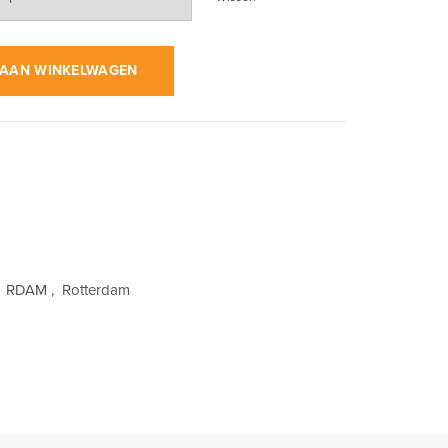
t op Bottle Green | Hoodie aantal
AAN WINKELWAGEN
RDAM
,
Rotterdam