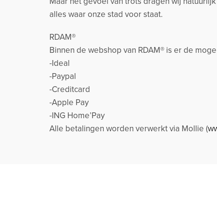
Maar het gevoel van trots dragen wij natuurlij
alles waar onze stad voor staat.
RDAM®
Binnen de webshop van RDAM® is er de mogeli
-Ideal
-Paypal
-Creditcard
-Apple Pay
-ING Home’Pay
Alle betalingen worden verwerkt via Mollie (
ww