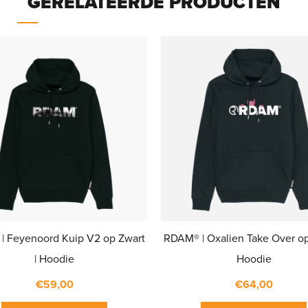
GERELATEERDE PRODUCTEN
| Feyenoord Kuip V2 op Zwart
RDAM® | Oxalien Take Over op
| Hoodie
Hoodie
€
59,00
€
64,00