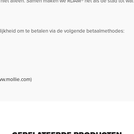
k niet alleen. Samen maken we RDAM® net als de stad tot wat
jkheid om te betalen via de volgende betaalmethodes:
w.mollie.com
)