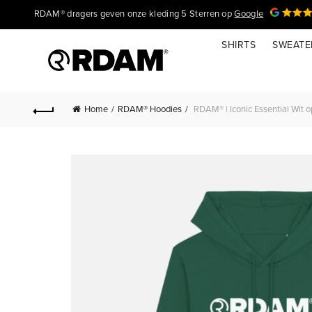
RDAM® dragers geven onze kleding 5 Sterren op
Google
SHIRTS
SWEATE
Home
RDAM® Hoodies
RDAM® | Iconic Essential Wit o