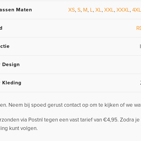
assen Maten
XS
,
S
,
M
,
L
,
XL
,
XXL
,
XXXL
,
4X
d
R
ctie
r Design
r Kleding
n. Neem bij spoed gerust contact op om te kijken of we wa
nden via Postnl tegen een vast tarief van €4,95. Zodra je 
ing kunt volgen.