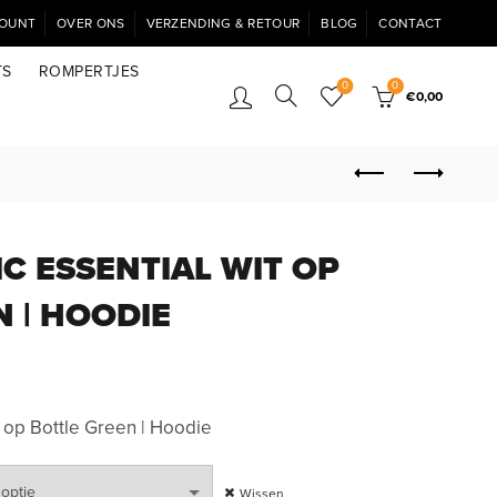
COUNT
OVER ONS
VERZENDING & RETOUR
BLOG
CONTACT
TS
ROMPERTJES
0
0
€
0,00
IC ESSENTIAL WIT OP
 | HOODIE
t op Bottle Green | Hoodie
Wissen