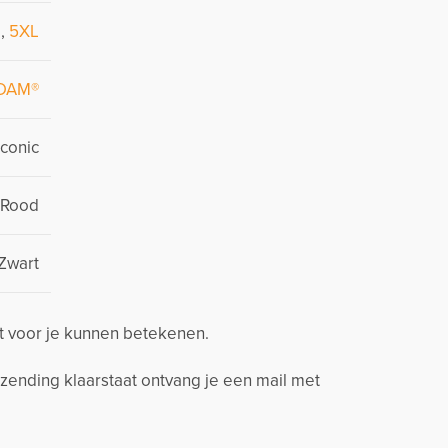
L
,
5XL
DAM®
Iconic
Rood
Zwart
t voor je kunnen betekenen.
zending klaarstaat ontvang je een mail met