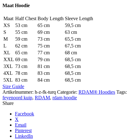
Maat Hoodie
Maat
Half Chest
Body Length
Sleeve Length
XS
53 cm
65 cm
59,5 cm
S
55 cm
69 cm
63 cm
M
59 cm
73 cm
65,5 cm
L
62 cm
75 cm
67,5 cm
XL
65 cm
77 cm
68 cm
XXL
69 cm
79 cm
68,5 cm
3XL
73 cm
81 cm
68,5 cm
4XL
78 cm
83 cm
68,5 cm
5XL
83 cm
84 cm
68,5 cm
Size Guide
Artikelnummer:
h-z-fk-turq
Categorie:
RDAM® Hoodies
Tags:
feyenoord kuip
,
RDAM
,
rdam hoodie
Share
Facebook
X
Email
Pinterest
LinkedIn