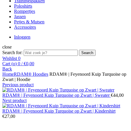
Trainingspakken
Poloshirts
Rompertjes
Jassen
Petjes & Mutsen
Accessoires
Inloggen
close
Search for:
Search
Wishlist
0
Cart (
o
)
0
/
€
0,00
Back
Home
RDAM® Hoodies
RDAM® | Feyenoord Kuip Turquoise op
Zwart | Hoodie
Previous product
RDAM® | Feyenoord Kuip Turquoise op Zwart | Sweater
€
44,00
Next product
RDAM® | Feyenoord Kuip Turquoise op Zwart | Kindershirt
€
27,00