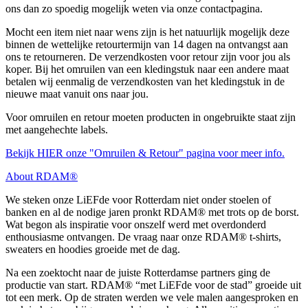
ons dan zo spoedig mogelijk weten via onze contactpagina.
Mocht een item niet naar wens zijn is het natuurlijk mogelijk deze
binnen de wettelijke retourtermijn van 14 dagen na ontvangst aan
ons te retourneren. De verzendkosten voor retour zijn voor jou als
koper. Bij het omruilen van een kledingstuk naar een andere maat
betalen wij eenmalig de verzendkosten van het kledingstuk in de
nieuwe maat vanuit ons naar jou.
Voor omruilen en retour moeten producten in ongebruikte staat zijn
met aangehechte labels.
Bekijk HIER onze "Omruilen & Retour" pagina voor meer info.
About RDAM®
We steken onze LiEFde voor Rotterdam niet onder stoelen of
banken en al de nodige jaren pronkt RDAM® met trots op de borst.
Wat begon als inspiratie voor onszelf werd met overdonderd
enthousiasme ontvangen. De vraag naar onze RDAM® t-shirts,
sweaters en hoodies groeide met de dag.
Na een zoektocht naar de juiste Rotterdamse partners ging de
productie van start. RDAM® “met LiEFde voor de stad” groeide uit
tot een merk. Op de straten werden we vele malen aangesproken en