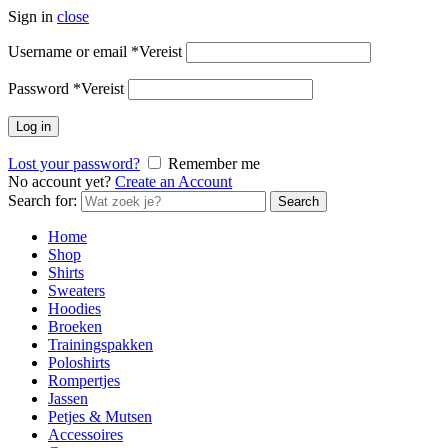
Sign in
close
Username or email
*
Vereist
Password
*
Vereist
Log in
Lost your password?
Remember me
No account yet?
Create an Account
Search for:
Search
Home
Shop
Shirts
Sweaters
Hoodies
Broeken
Trainingspakken
Poloshirts
Rompertjes
Jassen
Petjes & Mutsen
Accessoires