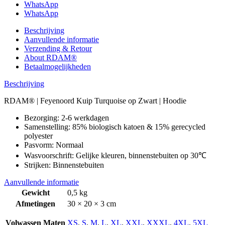
WhatsApp
WhatsApp
Beschrijving
Aanvullende informatie
Verzending & Retour
About RDAM®
Betaalmogelijkheden
Beschrijving
RDAM® | Feyenoord Kuip Turquoise op Zwart | Hoodie
Bezorging: 2-6 werkdagen
Samenstelling: 85% biologisch katoen & 15% gerecycled
polyester
Pasvorm: Normaal
Wasvoorschrift: Gelijke kleuren, binnenstebuiten op 30℃
Strijken: Binnenstebuiten
Aanvullende informatie
Gewicht
0,5 kg
Afmetingen
30 × 20 × 3 cm
Volwassen Maten
XS
,
S
,
M
,
L
,
XL
,
XXL
,
XXXL
,
4XL
,
5XL