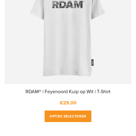
RDAM® | Feyenoord Kuip op Wit | T-Shirt
€
29,00
Dit
OPTIES SELECTEREN
product
heeft