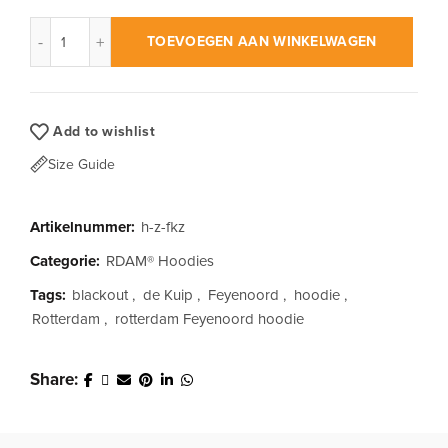
RDAM® | Feyenoord Kuip Blackout op Zwart | Hoodie aantal
TOEVOEGEN AAN WINKELWAGEN
Add to wishlist
Size Guide
Artikelnummer:
h-z-fkz
Categorie:
RDAM® Hoodies
Tags:
blackout
,
de Kuip
,
Feyenoord
,
hoodie
,
Rotterdam
,
rotterdam Feyenoord hoodie
Share