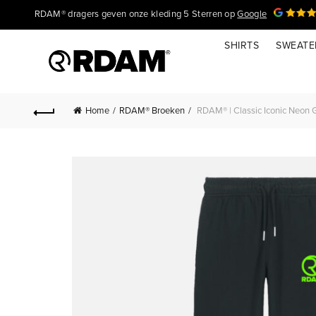
RDAM® dragers geven onze kleding 5 Sterren op
Google
SHIRTS
SWEATE
Home
RDAM® Broeken
RDAM® | Classic Iconic Neon G