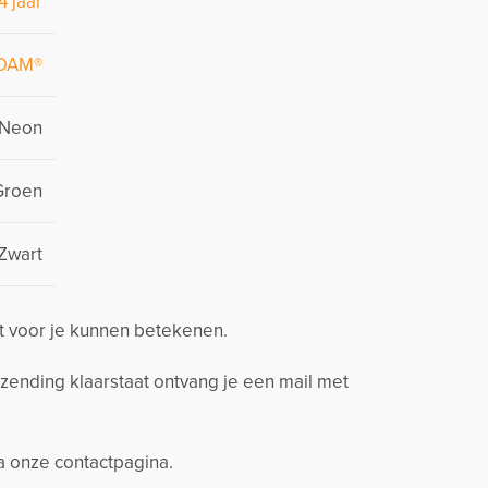
4 jaar
DAM®
Neon
Groen
Zwart
t voor je kunnen betekenen.
zending klaarstaat ontvang je een mail met
ia onze contactpagina.