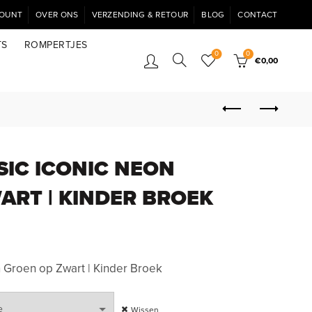
COUNT
OVER ONS
VERZENDING & RETOUR
BLOG
CONTACT
TS
ROMPERTJES
0
0
€
0,00
SIC ICONIC NEON
ART | KINDER BROEK
n Groen op Zwart | Kinder Broek
Wissen