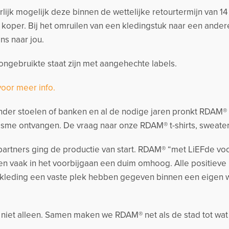
urlijk mogelijk deze binnen de wettelijke retourtermijn van 
s koper. Bij het omruilen van een kledingstuk naar een and
ns naar jou.
ngebruikte staat zijn met aangehechte labels.
voor meer info.
der stoelen of banken en al de nodige jaren pronkt RDAM® me
sme ontvangen. De vraag naar onze RDAM® t-shirts, sweate
artners ging de productie van start. RDAM® “met LiEFde voo
n vaak in het voorbijgaan een duim omhoog. Alle positieve
kleding een vaste plek hebben gegeven binnen een eigen
k niet alleen. Samen maken we RDAM® net als de stad tot wat