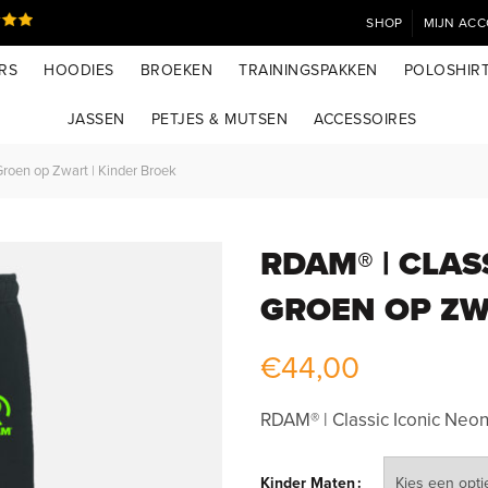
SHOP
MIJN AC
RS
HOODIES
BROEKEN
TRAININGSPAKKEN
POLOSHIR
JASSEN
PETJES & MUTSEN
ACCESSOIRES
roen op Zwart | Kinder Broek
RDAM® | CLAS
GROEN OP ZW
€
44,00
RDAM® | Classic Iconic Neo
Kinder Maten