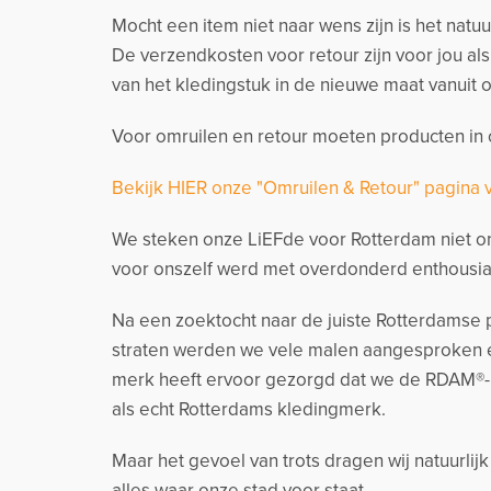
Mocht een item niet naar wens zijn is het natu
De verzendkosten voor retour zijn voor jou al
van het kledingstuk in de nieuwe maat vanuit o
Voor omruilen en retour moeten producten in o
Bekijk HIER onze "Omruilen & Retour" pagina 
We steken onze LiEFde voor Rotterdam niet on
voor onszelf werd met overdonderd enthousia
Na een zoektocht naar de juiste Rotterdamse p
straten werden we vele malen aangesproken e
merk heeft ervoor gezorgd dat we de RDAM®-
als echt Rotterdams kledingmerk.
Maar het gevoel van trots dragen wij natuurlij
alles waar onze stad voor staat.