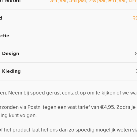
er Maten
3-4 jaar
,
5-6 jaar
,
7-8 jaar
,
9-11 jaar
,
12-1
d
R
ctie
r Design
r Kleding
n. Neem bij spoed gerust contact op om te kijken of we wa
nden via Postnl tegen een vast tarief van €4,95. Zodra je 
ing kunt volgen.
 of het product laat het ons dan zo spoedig mogelijk weten v