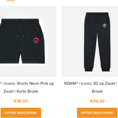
| Iconic Shorts Neon Pink op
RDAM® | Iconic 3D op Zwart |
Zwart | Korte Broek
Broek
€
39,00
€
44,00
Dit
OPTIES SELECTEREN
OPTIES SELECTEREN