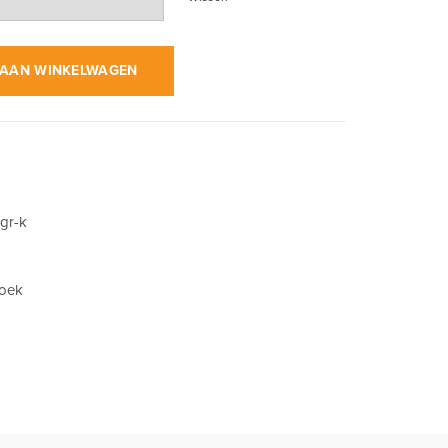
n Groen op Zwart | Kinder Broek aantal
AAN WINKELWAGEN
gr-k
roek