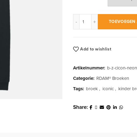
RDAM® | Classic Iconic Neo
TOEVOEGEN 
Add to wishlist
Artikelnummer:
b-z-cicon-neon
Categorie:
RDAM® Broeken
Tags:
broek
,
iconic
,
kinder b
Share