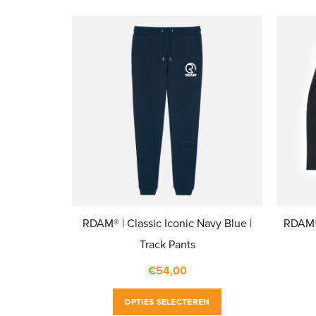
RDAM® | Classic Iconic Navy Blue |
RDAM® 
Track Pants
€
54,00
Dit
OPTIES SELECTEREN