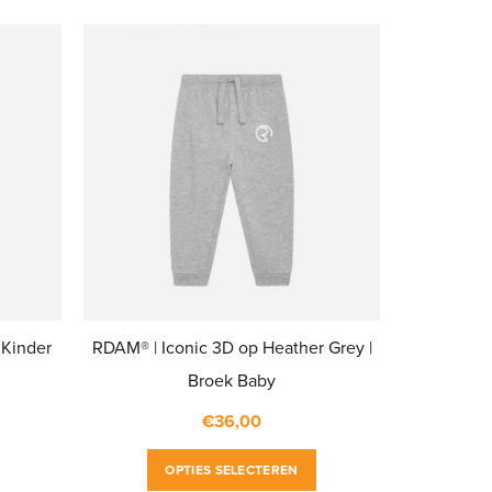
 Kinder
RDAM® | Iconic 3D op Heather Grey |
Broek Baby
€
36,00
Dit
Dit
OPTIES SELECTEREN