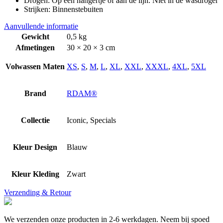
Drogen: Op een hangertje of aan de lijn. Niet in de wasdroger
Strijken: Binnenstebuiten
Aanvullende informatie
Gewicht
0,5 kg
Afmetingen
30 × 20 × 3 cm
Volwassen Maten
XS
,
S
,
M
,
L
,
XL
,
XXL
,
XXXL
,
4XL
,
5XL
Brand
RDAM®
Collectie
Iconic, Specials
Kleur Design
Blauw
Kleur Kleding
Zwart
Verzending & Retour
We verzenden onze producten in 2-6 werkdagen. Neem bij spoed