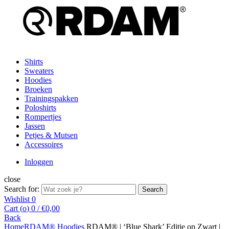
Shirts
Sweaters
Hoodies
Broeken
Trainingspakken
Poloshirts
Rompertjes
Jassen
Petjes & Mutsen
Accessoires
Inloggen
close
Search for:
Search
Wishlist
0
Cart (
o
)
0
/
€
0,00
Back
Home
RDAM® Hoodies
RDAM® | ‘Blue Shark’ Editie op Zwart |