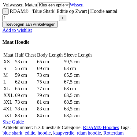
Volwassen Maten
Wissen
RDAM® | 'Blue Shark' Editie op Zwart | Hoodie aantal
Toevoegen aan winkelwagen
Add to wishlist
Maat Hoodie
Maat
Half Chest
Body Length
Sleeve Length
XS
53 cm
65 cm
59,5 cm
S
55 cm
69 cm
63 cm
M
59 cm
73 cm
65,5 cm
L
62 cm
75 cm
67,5 cm
XL
65 cm
77 cm
68 cm
XXL
69 cm
79 cm
68,5 cm
3XL
73 cm
81 cm
68,5 cm
4XL
78 cm
83 cm
68,5 cm
5XL
83 cm
84 cm
68,5 cm
Size Guide
Artikelnummer:
h-z-blueshark
Categorie:
RDAM® Hoodies
Tags:
blue shark
,
editie
,
hoodie
,
kaapverdie
,
rdam hoodie
,
Rotterdam