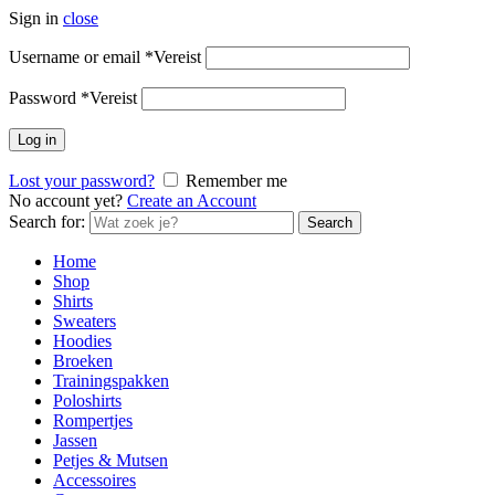
Sign in
close
Username or email
*
Vereist
Password
*
Vereist
Log in
Lost your password?
Remember me
No account yet?
Create an Account
Search for:
Search
Home
Shop
Shirts
Sweaters
Hoodies
Broeken
Trainingspakken
Poloshirts
Rompertjes
Jassen
Petjes & Mutsen
Accessoires