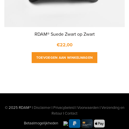
RDAM® Suede Zwart op Zwart
€
22,00
TOEVOEGEN AAN WINKELWAGEN
© 2025 RDAM® |
Disclaimer
|
Privacybeleid
|
Voorwaarden
|
Verzending en
Retour
|
Contact
Betaalmogelijkheden