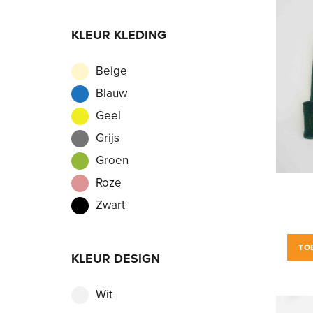
KLEUR KLEDING
Beige
Blauw
Geel
Grijs
Groen
Roze
Zwart
TO
KLEUR DESIGN
Wit