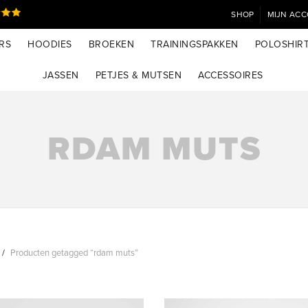
SHOP
MIJN AC
RS
HOODIES
BROEKEN
TRAININGSPAKKEN
POLOSHIR
JASSEN
PETJES & MUTSEN
ACCESSOIRES
RDAM MUTS
Producten getagged “rdam muts”