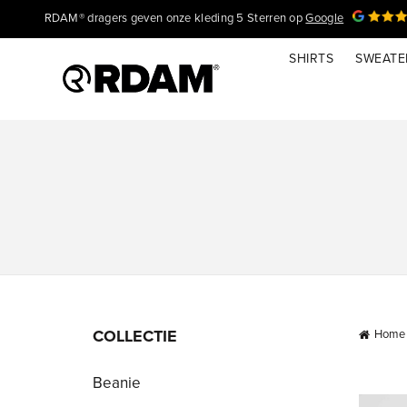
RDAM® dragers geven onze kleding 5 Sterren op
Google
SHIRTS
SWEATE
COLLECTIE
Home
Beanie