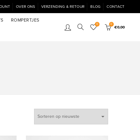
COUNT
OVER ONS
VERZENDING & RETOUR
BLOG
CONTACT
TS
ROMPERTJES
0
0
€
0,00