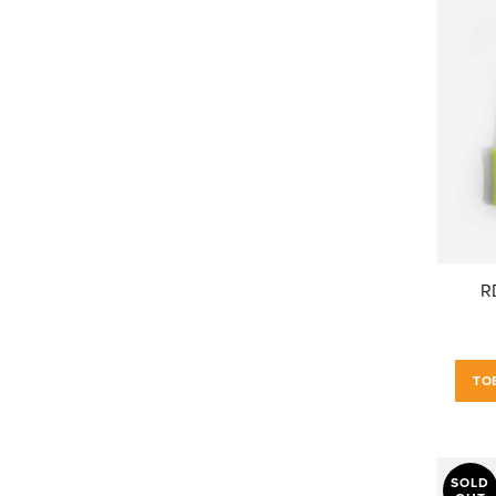
R
TO
SOLD