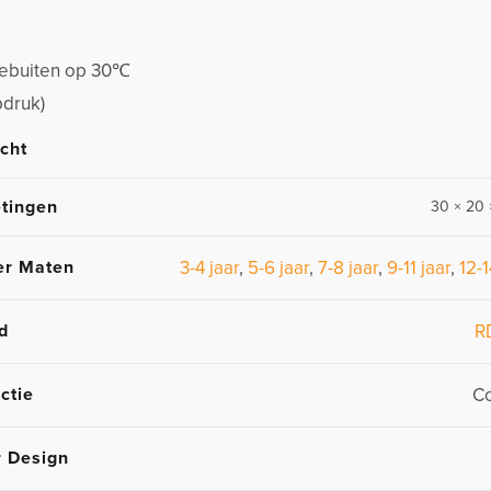
stebuiten op 30℃
pdruk)
cht
tingen
30 × 20 
er Maten
3-4 jaar
,
5-6 jaar
,
7-8 jaar
,
9-11 jaar
,
12-1
d
R
ctie
Co
r Design