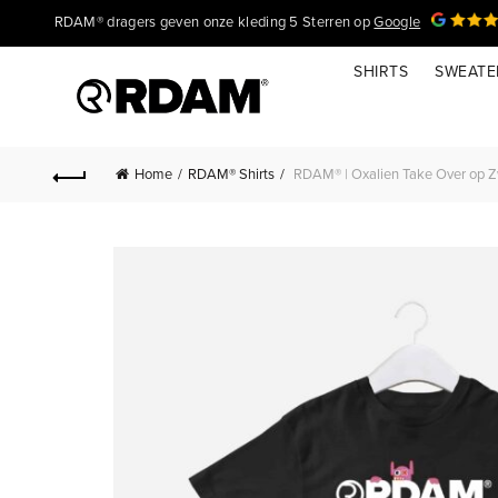
RDAM® dragers geven onze kleding 5 Sterren op
Google
SHIRTS
SWEATE
Home
RDAM® Shirts
RDAM® | Oxalien Take Over op Zwa