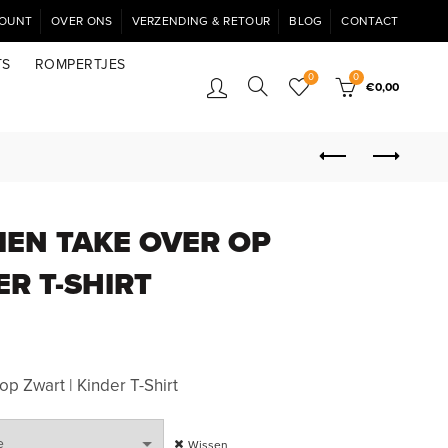
COUNT
OVER ONS
VERZENDING & RETOUR
BLOG
CONTACT
TS
ROMPERTJES
0
0
€
0,00
IEN TAKE OVER OP
ER T-SHIRT
p Zwart | Kinder T-Shirt
Wissen