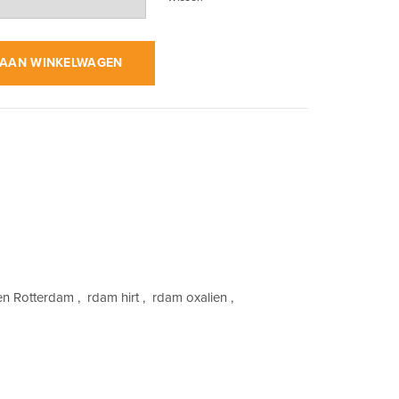
p Zwart | Kinder T-Shirt aantal
AAN WINKELWAGEN
en Rotterdam
,
rdam hirt
,
rdam oxalien
,