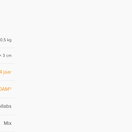
0,5 kg
× 3 cm
4 jaar
DAM®
llabs
Mix