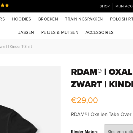
SHOP
MIJN AC
RS
HOODIES
BROEKEN
TRAININGSPAKKEN
POLOSHIR
JASSEN
PETJES & MUTSEN
ACCESSOIRES
rt | Kinder T-Shirt
RDAM® | OXAL
ZWART | KIND
€
29,00
RDAM® | Oxalien Take Over o
Kinder Maten