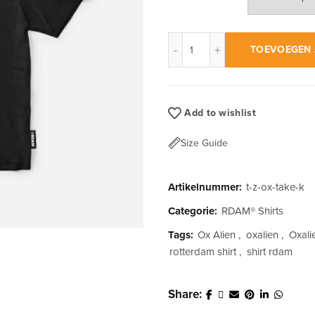
RDAM® | Oxalien Take Over o
TOEVOEGEN 
Add to wishlist
Size Guide
Artikelnummer:
t-z-ox-take-k
Categorie:
RDAM® Shirts
Tags:
Ox Alien
,
oxalien
,
Oxali
rotterdam shirt
,
shirt rdam
Share