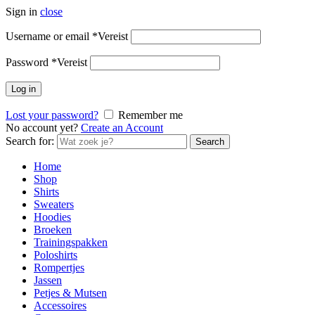
Sign in
close
Username or email
*
Vereist
Password
*
Vereist
Log in
Lost your password?
Remember me
No account yet?
Create an Account
Search for:
Search
Home
Shop
Shirts
Sweaters
Hoodies
Broeken
Trainingspakken
Poloshirts
Rompertjes
Jassen
Petjes & Mutsen
Accessoires