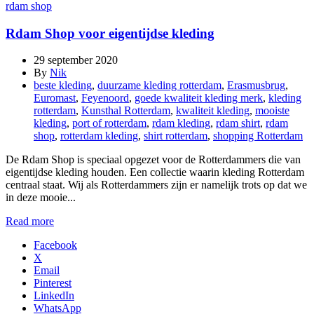
rdam shop
Rdam Shop voor eigentijdse kleding
29 september 2020
By
Nik
beste kleding
,
duurzame kleding rotterdam
,
Erasmusbrug
,
Euromast
,
Feyenoord
,
goede kwaliteit kleding merk
,
kleding
rotterdam
,
Kunsthal Rotterdam
,
kwaliteit kleding
,
mooiste
kleding
,
port of rotterdam
,
rdam kleding
,
rdam shirt
,
rdam
shop
,
rotterdam kleding
,
shirt rotterdam
,
shopping Rotterdam
De Rdam Shop is speciaal opgezet voor de Rotterdammers die van
eigentijdse kleding houden. Een collectie waarin kleding Rotterdam
centraal staat. Wij als Rotterdammers zijn er namelijk trots op dat we
in deze mooie...
Read more
Facebook
X
Email
Pinterest
LinkedIn
WhatsApp