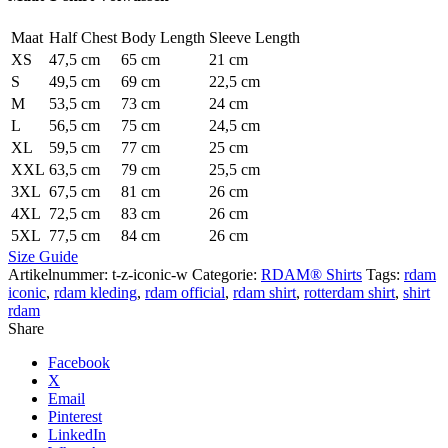
Maat
Half Chest
Body Length
Sleeve Length
XS
47,5 cm
65 cm
21 cm
S
49,5 cm
69 cm
22,5 cm
M
53,5 cm
73 cm
24 cm
L
56,5 cm
75 cm
24,5 cm
XL
59,5 cm
77 cm
25 cm
XXL
63,5 cm
79 cm
25,5 cm
3XL
67,5 cm
81 cm
26 cm
4XL
72,5 cm
83 cm
26 cm
5XL
77,5 cm
84 cm
26 cm
Size Guide
Artikelnummer:
t-z-iconic-w
Categorie:
RDAM® Shirts
Tags:
rdam
iconic
,
rdam kleding
,
rdam official
,
rdam shirt
,
rotterdam shirt
,
shirt
rdam
Share
Facebook
X
Email
Pinterest
LinkedIn