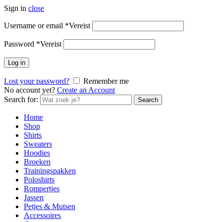
Sign in
close
Username or email
*
Vereist
Password
*
Vereist
Log in
Lost your password?
Remember me
No account yet?
Create an Account
Search for:
Search
Home
Shop
Shirts
Sweaters
Hoodies
Broeken
Trainingspakken
Poloshirts
Rompertjes
Jassen
Petjes & Mutsen
Accessoires