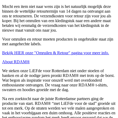
Mocht een item niet naar wens zijn is het natuurlijk mogelijk deze
binnen de wettelijke retourtermijn van 14 dagen na ontvangst aan
ons te retourneren. De verzendkosten voor retour zijn voor jou als
koper. Bij het omruilen van een kledingstuk naar een andere maat
betalen wij eenmalig de verzendkosten van het kledingstuk in de
nieuwe maat vanuit ons naar jou.
Voor omruilen en retour moeten producten in ongebruikte staat zijn
met aangehechte labels.
Bekijk HIER onze "Omruilen & Retour" pagina voor meer info.
About RDAM®
We steken onze LiEFde voor Rotterdam niet onder stoelen of
banken en al de nodige jaren pronkt RDAM® met trots op de borst.
Wat begon als inspiratie voor onszelf werd met overdonderd
enthousiasme ontvangen. De vraag naar onze RDAM® t-shirts,
sweaters en hoodies groeide met de dag.
Na een zoektocht naar de juiste Rotterdamse partners ging de
productie van start. RDAM® “met LiEFde voor de stad” groeide uit
tot een merk. Op de straten werden we vele malen aangesproken en
vaak in het voorbijgaan een duim omhoog. Alle positieve reacties en
het enthousiasme rondom het merk heeft ervoor gezorgd dat we de