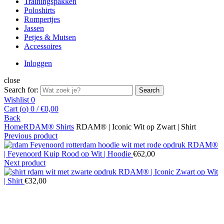
Trainingspakken
Poloshirts
Rompertjes
Jassen
Petjes & Mutsen
Accessoires
Inloggen
close
Search for:
Search
Wishlist
0
Cart (
o
)
0
/
€
0,00
Back
Home
RDAM® Shirts
RDAM® | Iconic Wit op Zwart | Shirt
Previous product
RDAM®
| Feyenoord Kuip Rood op Wit | Hoodie
€
62,00
Next product
RDAM® | Iconic Zwart op Wit
| Shirt
€
32,00