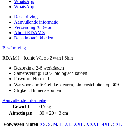
WhatsApp
WhatsApp
Beschrijving
Aanvullende informatie
Verzending & Retour
About RDAM®
Betaalmogelijkheden
Beschrijving
RDAM® | Iconic Wit op Zwart | Shirt
Bezorging: 2-6 werkdagen
Samenstelling: 100% biologisch katoen
Pasvorm: Normaal
Wasvoorschrift: Gelijke kleuren, binnenstebuiten op 30℃
Strijken: Binnenstebuiten
Aanvullende informatie
Gewicht
0,5 kg
Afmetingen
30 × 20 × 3 cm
Volwassen Maten
XS
,
S
,
M
,
L
,
XL
,
XXL
,
XXXL
,
4XL
,
5XL