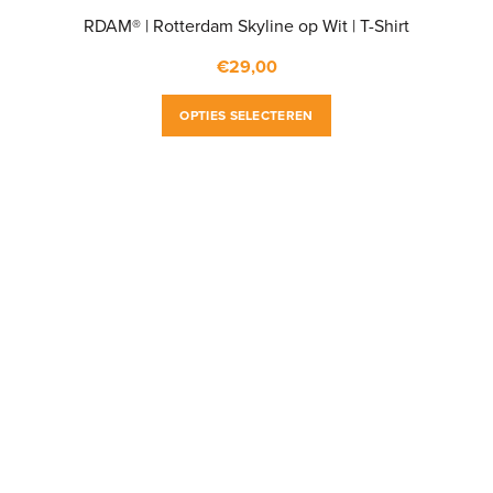
RDAM® | Rotterdam Skyline op Wit | T-Shirt
€
29,00
Dit
OPTIES SELECTEREN
product
heeft
meerdere
variaties.
Deze
optie
kan
gekozen
worden
op
de
productpagina