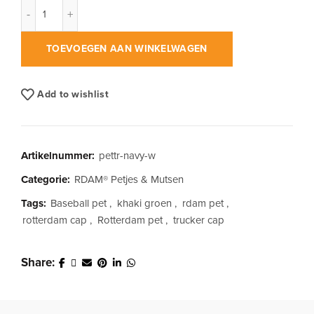
RDAM® Trucker Cap Suede Wit op Navy aantal
TOEVOEGEN AAN WINKELWAGEN
Add to wishlist
Artikelnummer:
pettr-navy-w
Categorie:
RDAM® Petjes & Mutsen
Tags:
Baseball pet
,
khaki groen
,
rdam pet
,
rotterdam cap
,
Rotterdam pet
,
trucker cap
Share