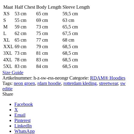
Maat
Half Chest
Body Length
Sleeve Length
XS
53 cm
65 cm
59,5 cm
S
55 cm
69 cm
63 cm
M
59 cm
73 cm
65,5 cm
L
62 cm
75 cm
67,5 cm
XL
65 cm
77 cm
68 cm
XXL
69 cm
79 cm
68,5 cm
3XL
73 cm
81 cm
68,5 cm
4XL
78 cm
83 cm
68,5 cm
5XL
83 cm
84 cm
68,5 cm
Size Guide
Artikelnummer:
h-z-sw-ess-neongr
Categorie:
RDAM® Hoodies
Tags:
neon groen
,
rdam hoodie
,
rotterdam kleding
,
streetwear
,
sw
editie
Share
Facebook
X
Email
Pinterest
LinkedIn
WhatsApp