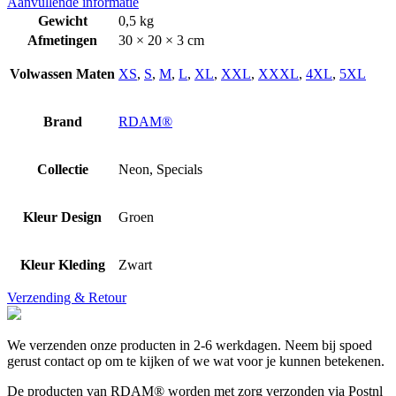
Aanvullende informatie
Gewicht
0,5 kg
Afmetingen
30 × 20 × 3 cm
Volwassen Maten
XS
,
S
,
M
,
L
,
XL
,
XXL
,
XXXL
,
4XL
,
5XL
Brand
RDAM®
Collectie
Neon, Specials
Kleur Design
Groen
Kleur Kleding
Zwart
Verzending & Retour
We verzenden onze producten in 2-6 werkdagen. Neem bij spoed
gerust contact op om te kijken of we wat voor je kunnen betekenen.
De producten van RDAM® worden met zorg verzonden via Postnl