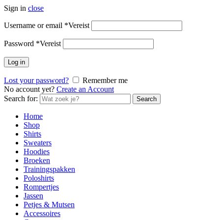
Sign in
close
Username or email
*
Vereist
Password
*
Vereist
Log in
Lost your password?
Remember me
No account yet?
Create an Account
Search for:
Search
Home
Shop
Shirts
Sweaters
Hoodies
Broeken
Trainingspakken
Poloshirts
Rompertjes
Jassen
Petjes & Mutsen
Accessoires