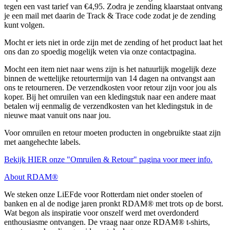
tegen een vast tarief van €4,95. Zodra je zending klaarstaat ontvang
je een mail met daarin de Track & Trace code zodat je de zending
kunt volgen.
Mocht er iets niet in orde zijn met de zending of het product laat het
ons dan zo spoedig mogelijk weten via onze contactpagina.
Mocht een item niet naar wens zijn is het natuurlijk mogelijk deze
binnen de wettelijke retourtermijn van 14 dagen na ontvangst aan
ons te retourneren. De verzendkosten voor retour zijn voor jou als
koper. Bij het omruilen van een kledingstuk naar een andere maat
betalen wij eenmalig de verzendkosten van het kledingstuk in de
nieuwe maat vanuit ons naar jou.
Voor omruilen en retour moeten producten in ongebruikte staat zijn
met aangehechte labels.
Bekijk HIER onze "Omruilen & Retour" pagina voor meer info.
About RDAM®
We steken onze LiEFde voor Rotterdam niet onder stoelen of
banken en al de nodige jaren pronkt RDAM® met trots op de borst.
Wat begon als inspiratie voor onszelf werd met overdonderd
enthousiasme ontvangen. De vraag naar onze RDAM® t-shirts,