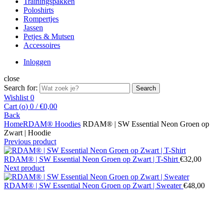
Trainingspakken
Poloshirts
Rompertjes
Jassen
Petjes & Mutsen
Accessoires
Inloggen
close
Search for:
Search
Wishlist
0
Cart (
o
)
0
/
€
0,00
Back
Home
RDAM® Hoodies
RDAM® | SW Essential Neon Groen op
Zwart | Hoodie
Previous product
RDAM® | SW Essential Neon Groen op Zwart | T-Shirt
€
32,00
Next product
RDAM® | SW Essential Neon Groen op Zwart | Sweater
€
48,00