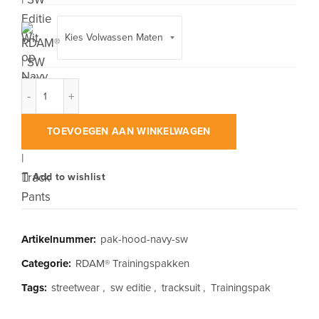
RDAM® | SW Editie Wit op Navy Blue | Trainingspak Hoodie aa
TOEVOEGEN AAN WINKELWAGEN
Add to wishlist
Artikelnummer:
pak-hood-navy-sw
Categorie:
RDAM® Trainingspakken
Tags:
streetwear
,
sw editie
,
tracksuit
,
Trainingspak