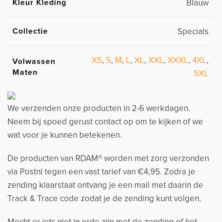
Kleur Kleding
Blauw
Collectie
Specials
XS
,
S
,
M
,
L
,
XL
,
XXL
,
XXXL
,
4XL
,
Volwassen
Maten
5XL
We verzenden onze producten in 2-6 werkdagen.
Neem bij spoed gerust contact op om te kijken of we
wat voor je kunnen betekenen.
De producten van RDAM® worden met zorg verzonden
via Postnl tegen een vast tarief van €4,95. Zodra je
zending klaarstaat ontvang je een mail met daarin de
Track & Trace code zodat je de zending kunt volgen.
Mocht er iets niet in orde zijn met de zending of het