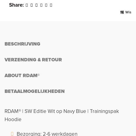
Share
Wis
Wis
BESCHRIJVING
VERZENDING & RETOUR
ABOUT RDAM®
BETAALMOGELIJKHEDEN
RDAM® | SW Editie Wit op Navy Blue | Trainingspak
Hoodie
Bezorging: 2-6 werkdagen