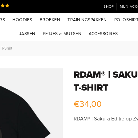
SHOP
MIJN AC
RS
HOODIES
BROEKEN
TRAININGSPAKKEN
POLOSHIR
JASSEN
PETJES & MUTSEN
ACCESSOIRES
T-Shirt
RDAM® | SAKU
T-SHIRT
€
34,00
RDAM® | Sakura Editie op Zwa