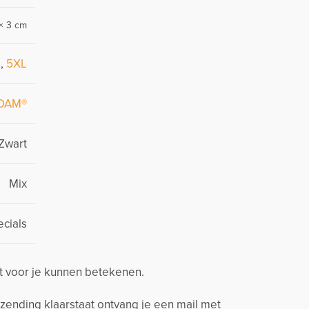
× 3 cm
L
,
5XL
DAM®
Zwart
Mix
cials
t voor je kunnen betekenen.
zending klaarstaat ontvang je een mail met