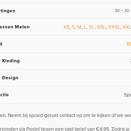
tingen
30 × 20 
assen Maten
XS
,
S
,
M
,
L
,
XL
,
XXL
,
XXXL
,
4X
d
R
r Kleding
r Design
ctie
Spe
n. Neem bij spoed gerust contact op om te kijken of we wa
nden via Postnl tegen een vast tarief van €4,95. Zodra je 