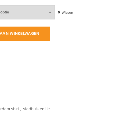
Wissen
rt | T-Shirt aantal
AAN WINKELWAGEN
erdam shirt
,
stadhuis editie