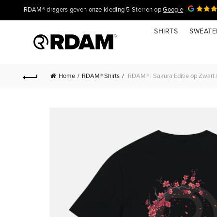
RDAM® dragers geven onze kleding 5 Sterren op
Google
SHIRTS
SWEATE
Home
RDAM® Shirts
RDAM® | Sakura Editie op Zwart | 