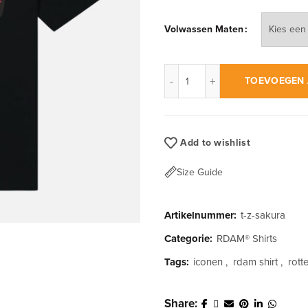
Volwassen Maten
RDAM® | Sakura Editie op Zwa
TOEVOEGEN 
Add to wishlist
Size Guide
Artikelnummer:
t-z-sakura
Categorie:
RDAM® Shirts
Tags:
iconen
,
rdam shirt
,
rott
Share