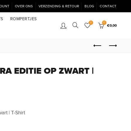
COUNT
OVER ONS
VERZENDING & RETOUR
BLOG
CONTACT
TS
ROMPERTJES
0
0
€
0,00
RA EDITIE OP ZWART |
rt | T-Shirt