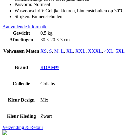
Pasvorm: Normaal
Wasvoorschrift: Gelijke kleuren, binnenstebuiten op 30℃
Strijken: Binnenstebuiten
Aanvullende informatie
Gewicht
0,5 kg
Afmetingen
30 × 20 × 3 cm
Volwassen Maten
XS
,
S
,
M
,
L
,
XL
,
XXL
,
XXXL
,
4XL
,
5XL
Brand
RDAM®
Collectie
Collabs
Kleur Design
Mix
Kleur Kleding
Zwart
Verzending & Retour