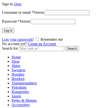
Sign in
close
Username or email
*
Vereist
Password
*
Vereist
Log in
Lost your password?
Remember me
No account yet?
Create an Account
Search for:
Search
Home
Shop
Shirts
Sweaters
Hoodies
Broeken
Trainingspakken
Poloshirts
Rompertjes
Jassen
Petjes & Mutsen
Accessoires