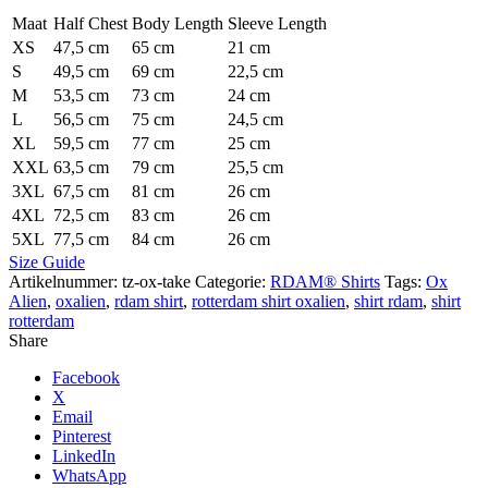
Maat
Half Chest
Body Length
Sleeve Length
XS
47,5 cm
65 cm
21 cm
S
49,5 cm
69 cm
22,5 cm
M
53,5 cm
73 cm
24 cm
L
56,5 cm
75 cm
24,5 cm
XL
59,5 cm
77 cm
25 cm
XXL
63,5 cm
79 cm
25,5 cm
3XL
67,5 cm
81 cm
26 cm
4XL
72,5 cm
83 cm
26 cm
5XL
77,5 cm
84 cm
26 cm
Size Guide
Artikelnummer:
tz-ox-take
Categorie:
RDAM® Shirts
Tags:
Ox
Alien
,
oxalien
,
rdam shirt
,
rotterdam shirt oxalien
,
shirt rdam
,
shirt
rotterdam
Share
Facebook
X
Email
Pinterest
LinkedIn
WhatsApp