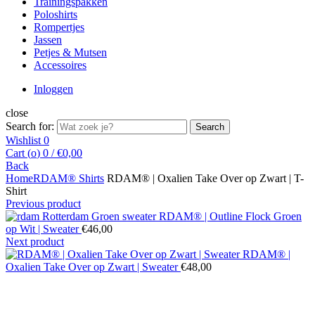
Trainingspakken
Poloshirts
Rompertjes
Jassen
Petjes & Mutsen
Accessoires
Inloggen
close
Search for:
Search
Wishlist
0
Cart (
o
)
0
/
€
0,00
Back
Home
RDAM® Shirts
RDAM® | Oxalien Take Over op Zwart | T-
Shirt
Previous product
RDAM® | Outline Flock Groen
op Wit | Sweater
€
46,00
Next product
RDAM® |
Oxalien Take Over op Zwart | Sweater
€
48,00