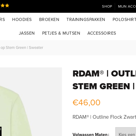
SHOP
MIJN AC
RS
HOODIES
BROEKEN
TRAININGSPAKKEN
POLOSHIR
JASSEN
PETJES & MUTSEN
ACCESSOIRES
 op Stem Green | Sweater
RDAM® | OUT
STEM GREEN 
€
46,00
RDAM® | Outline Flock Zwar
Volwassen Maten