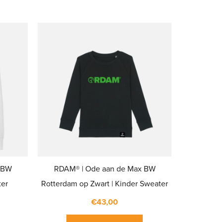
 BW
RDAM® | Ode aan de Max BW
ter
Rotterdam op Zwart | Kinder Sweater
€
43,00
Dit
Dit