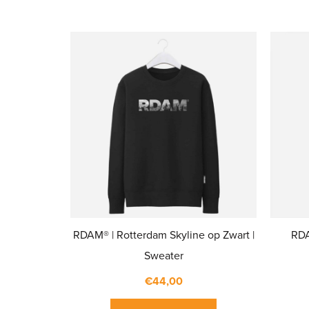
RDAM® | Rotterdam Skyline op Zwart |
RDA
Sweater
€
44,00
Dit