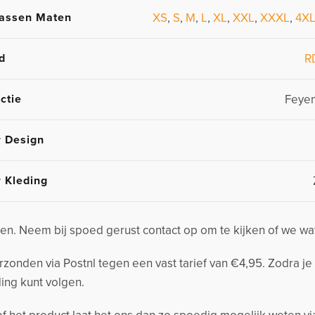
assen Maten
XS
,
S
,
M
,
L
,
XL
,
XXL
,
XXXL
,
4X
d
R
ctie
Feye
r Design
r Kleding
n. Neem bij spoed gerust contact op om te kijken of we wa
nden via Postnl tegen een vast tarief van €4,95. Zodra je 
ing kunt volgen.