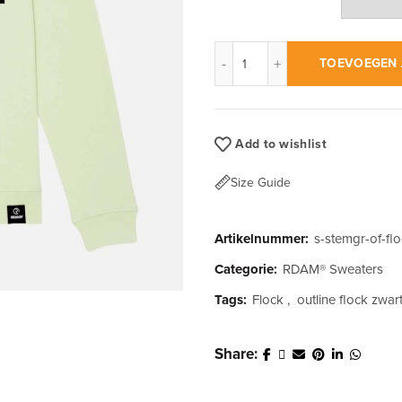
RDAM® | Outline Flock Zwar
TOEVOEGEN 
Add to wishlist
Size Guide
Artikelnummer:
s-stemgr-of-fl
Categorie:
RDAM® Sweaters
Tags:
Flock
,
outline flock zwar
Share