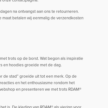
ia onze contactpagina.
14 dagen na ontvangst aan ons te retourneren.
ere maat betalen wij eenmalig de verzendkosten
t trots op de borst. Wat begon als inspiratie
rs en hoodies groeide met de dag.
r de stad” groeide uit tot een merk. Op de
 reacties en het enthousiasme rondom het
 webshop en presenteren we met trots RDAM®
 het is. De kleding van RDAM® als viering voor