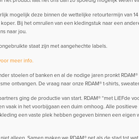
 of het product laat het ons dan zo spoedig mogelijk weten v
urlijk mogelijk deze binnen de wettelijke retourtermijn van 
s koper. Bij het omruilen van een kledingstuk naar een and
ns naar jou.
ngebruikte staat zijn met aangehechte labels.
voor meer info.
der stoelen of banken en al de nodige jaren pronkt RDAM® me
sme ontvangen. De vraag naar onze RDAM® t-shirts, sweate
artners ging de productie van start. RDAM® “met LiEFde voo
n vaak in het voorbijgaan een duim omhoog. Alle positieve
kleding een vaste plek hebben gegeven binnen een eigen
k niet alleen. Samen maken we RDAM® net als de stad tot wat