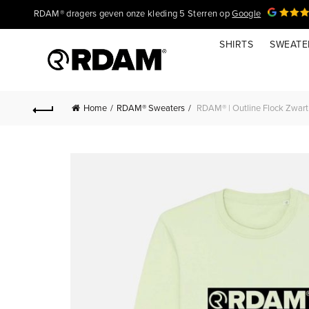
RDAM® dragers geven onze kleding 5 Sterren op
Google
SHIRTS
SWEATE
Home
RDAM® Sweaters
RDAM® | Outline Flock Zwart