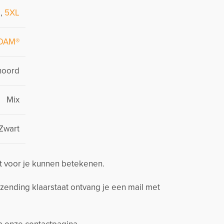
L
,
5XL
DAM®
noord
Mix
Zwart
t voor je kunnen betekenen.
zending klaarstaat ontvang je een mail met