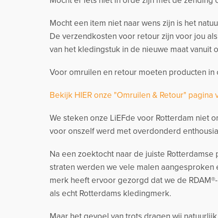
Mocht er iets niet in orde zijn met de zending
Mocht een item niet naar wens zijn is het natu
De verzendkosten voor retour zijn voor jou al
van het kledingstuk in de nieuwe maat vanuit o
Voor omruilen en retour moeten producten in o
Bekijk HIER onze "Omruilen & Retour" pagina 
We steken onze LiEFde voor Rotterdam niet on
voor onszelf werd met overdonderd enthousia
Na een zoektocht naar de juiste Rotterdamse p
straten werden we vele malen aangesproken e
merk heeft ervoor gezorgd dat we de RDAM®-
als echt Rotterdams kledingmerk.
Maar het gevoel van trots dragen wij natuurlij