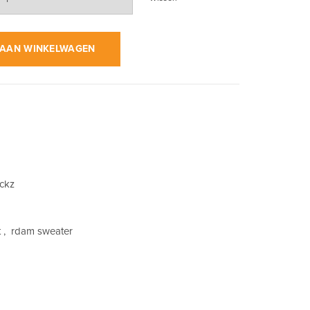
t op Stem Green | Sweater aantal
AAN WINKELWAGEN
ockz
t
,
rdam sweater