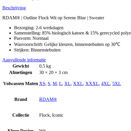
Beschrijving
RDAM® | Outline Flock Wit op Serene Blue | Sweater
Bezorging: 2-6 werkdagen
Samenstelling: 85% biologisch katoen & 15% gerecycled polye
Pasvorm: Normaal
Wasvoorschrift: Gelijke kleuren, binnenstebuiten op 30℃
Strijken: Binnenstebuiten
Aanvullende informatie
Gewicht
0,5 kg
Afmetingen
30 × 20 × 3 cm
Volwassen Maten
XS
,
S
,
M
,
L
,
XL
,
XXL
,
XXXL
,
4XL
,
5XL
Brand
RDAM®
Collectie
Flock, Iconic
Kleur Design
Wit