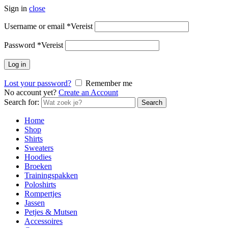
Sign in
close
Username or email
*
Vereist
Password
*
Vereist
Log in
Lost your password?
Remember me
No account yet?
Create an Account
Search for:
Search
Home
Shop
Shirts
Sweaters
Hoodies
Broeken
Trainingspakken
Poloshirts
Rompertjes
Jassen
Petjes & Mutsen
Accessoires