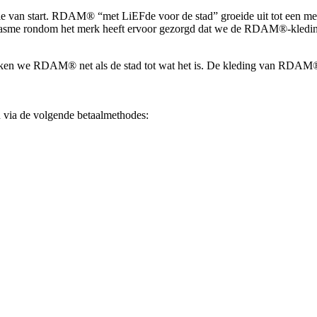
tie van start. RDAM® “met LiEFde voor de stad” groeide uit tot een m
usiasme rondom het merk heeft ervoor gezorgd dat we de RDAM®-kledi
maken we RDAM® net als de stad tot wat het is. De kleding van RDAM® a
via de volgende betaalmethodes: