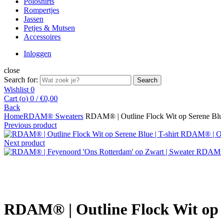
Poloshirts
Rompertjes
Jassen
Petjes & Mutsen
Accessoires
Inloggen
close
Search for:
Search
Wishlist
0
Cart (
o
)
0
/
€
0,00
Back
Home
RDAM® Sweaters
RDAM® | Outline Flock Wit op Serene Blu
Previous product
RDAM® | Out
Next product
RDAM® 
Click to enlarge
RDAM® | Outline Flock Wit op 