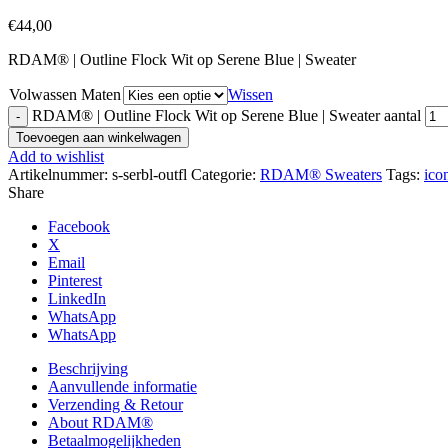
€
44,00
RDAM® | Outline Flock Wit op Serene Blue | Sweater
Volwassen Maten
Wissen
RDAM® | Outline Flock Wit op Serene Blue | Sweater aantal
Toevoegen aan winkelwagen
Add to wishlist
Artikelnummer:
s-serbl-outfl
Categorie:
RDAM® Sweaters
Tags:
icon
Share
Facebook
X
Email
Pinterest
LinkedIn
WhatsApp
WhatsApp
Beschrijving
Aanvullende informatie
Verzending & Retour
About RDAM®
Betaalmogelijkheden