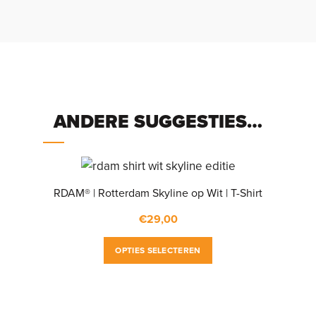
ANDERE SUGGESTIES…
RDAM® | Rotterdam Skyline op Wit | T-Shirt
€
29,00
Dit
OPTIES SELECTEREN
product
heeft
meerdere