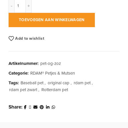
RDAM® Original Cap Zwart op Zwart aantal
TOEVOEGEN AAN WINKELWAGEN
Add to wishlist
Artikelnummer:
pet-og-zoz
Categorie:
RDAM® Petjes & Mutsen
Tags:
Baseball pet
,
original cap
,
rdam pet
,
rdam pet zwart
,
Rotterdam pet
Share