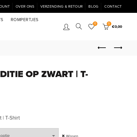
COUNT
OVER ONS
VERZENDING & RETOUR
BLOG
CONTACT
TS
ROMPERTJES
0
0
€
0,00
DITIE OP ZWART | T-
| T-Shirt
Wissen