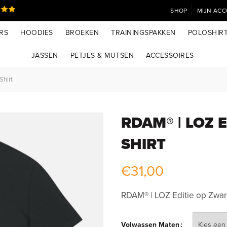
SHOP
MIJN AC
RS
HOODIES
BROEKEN
TRAININGSPAKKEN
POLOSHIR
JASSEN
PETJES & MUTSEN
ACCESSOIRES
Shirt
RDAM® | LOZ E
SHIRT
€
31,00
RDAM® | LOZ Editie op Zwart 
Volwassen Maten