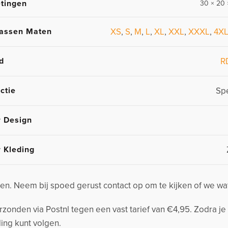
tingen
30 × 20 
assen Maten
XS
,
S
,
M
,
L
,
XL
,
XXL
,
XXXL
,
4X
d
R
ctie
Spe
r Design
r Kleding
n. Neem bij spoed gerust contact op om te kijken of we wa
nden via Postnl tegen een vast tarief van €4,95. Zodra je 
ing kunt volgen.