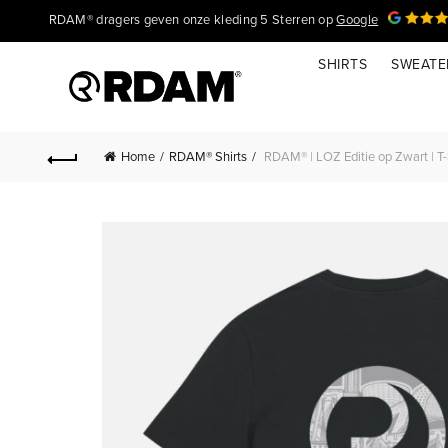
RDAM® dragers geven onze kleding 5 Sterren op
Google
SHIRTS
SWEATE
Home
RDAM® Shirts
RDAM® | LOZ Editie op Zwart | T-