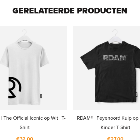
GERELATEERDE PRODUCTEN
 The Official Iconic op Wit | T-
RDAM® | Feyenoord Kuip op Z
Shirt
Kinder T-Shirt
€
32,00
€
27,00