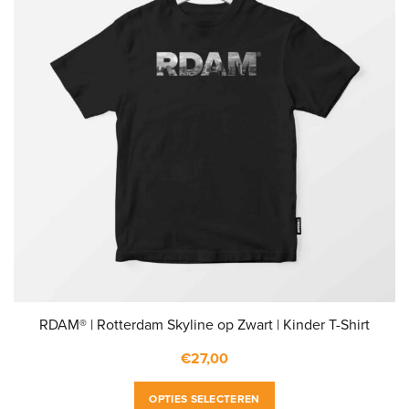
RDAM® | Rotterdam Skyline op Zwart | Kinder T-Shirt
€
27,00
Dit
OPTIES SELECTEREN