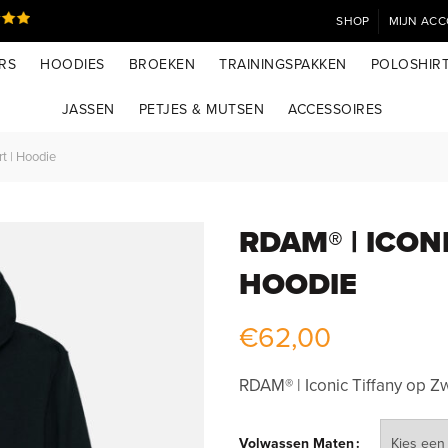
SHOP
MIJN AC
RS
HOODIES
BROEKEN
TRAININGSPAKKEN
POLOSHIR
JASSEN
PETJES & MUTSEN
ACCESSOIRES
t | Hoodie
RDAM® | ICON
HOODIE
€
62,00
RDAM® | Iconic Tiffany op Z
Volwassen Maten