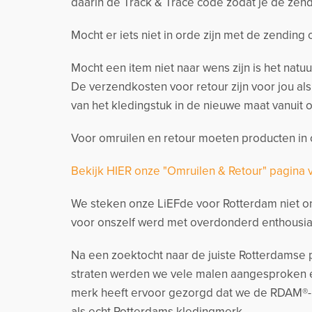
daarin de Track & Trace code zodat je de zend
Mocht er iets niet in orde zijn met de zending
Mocht een item niet naar wens zijn is het natu
De verzendkosten voor retour zijn voor jou al
van het kledingstuk in de nieuwe maat vanuit o
Voor omruilen en retour moeten producten in o
Bekijk HIER onze "Omruilen & Retour" pagina 
We steken onze LiEFde voor Rotterdam niet on
voor onszelf werd met overdonderd enthousia
Na een zoektocht naar de juiste Rotterdamse p
straten werden we vele malen aangesproken e
merk heeft ervoor gezorgd dat we de RDAM®-
als echt Rotterdams kledingmerk.