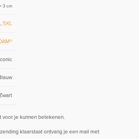
× 3 cm
L
,
5XL
DAM®
Iconic
Blauw
Zwart
t voor je kunnen betekenen.
zending klaarstaat ontvang je een mail met