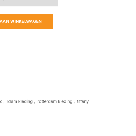
wart | Hoodie aantal
AAN WINKELWAGEN
ic
,
rdam kleding
,
rotterdam kleding
,
tiffany