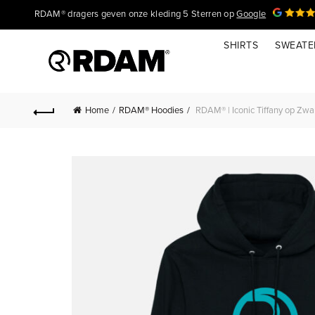
RDAM® dragers geven onze kleding 5 Sterren op
Google
SHIRTS
SWEATE
Home
RDAM® Hoodies
RDAM® | Iconic Tiffany op Zwar