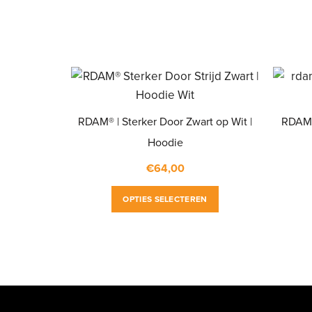
RDAM® | Sterker Door Zwart op Wit |
RDAM®
Hoodie
€
64,00
Dit
OPTIES SELECTEREN
product
heeft
meerdere
variaties.
Deze
optie