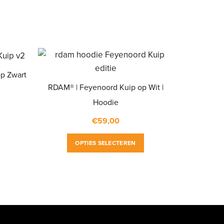
p Zwart
RDAM® | Feyenoord Kuip op Wit |
Hoodie
€
59,00
Dit
Dit
product
OPTIES SELECTEREN
product
heeft
heeft
meerdere
meerdere
variaties.
variaties.
Deze
Deze
optie
optie
kan