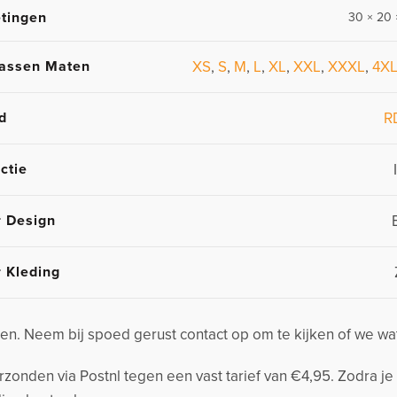
tingen
30 × 20 
assen Maten
XS
,
S
,
M
,
L
,
XL
,
XXL
,
XXXL
,
4X
d
R
ctie
r Design
r Kleding
n. Neem bij spoed gerust contact op om te kijken of we wa
nden via Postnl tegen een vast tarief van €4,95. Zodra je 