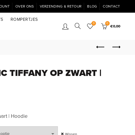
COUNT
OVER ONS
VERZENDING & RETOUR
BLOG
CONTACT
TS
ROMPERTJES
0
0
€
0,00
IC TIFFANY OP ZWART |
wart | Hoodie
Wissen