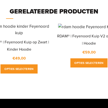
GERELATEERDE PRODUCTEN
RDAM® | Feyenoord Kuip V2 o
 | Feyenoord Kuip op Zwart |
| Hoodie
Kinder Hoodie
€
59,00
€
49,00
OPTIES SELECTEREN
Dit
OPTIES SELECTEREN
product
heeft
meerdere
variaties.
Deze
optie