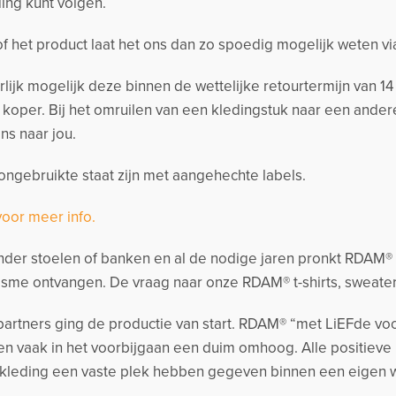
ing kunt volgen.
 of het product laat het ons dan zo spoedig mogelijk weten v
urlijk mogelijk deze binnen de wettelijke retourtermijn van 
s koper. Bij het omruilen van een kledingstuk naar een and
ns naar jou.
ngebruikte staat zijn met aangehechte labels.
voor meer info.
der stoelen of banken en al de nodige jaren pronkt RDAM® me
sme ontvangen. De vraag naar onze RDAM® t-shirts, sweate
artners ging de productie van start. RDAM® “met LiEFde voo
n vaak in het voorbijgaan een duim omhoog. Alle positieve
kleding een vaste plek hebben gegeven binnen een eigen