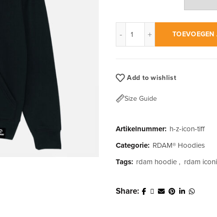
RDAM® | Iconic Tiffany op Z
TOEVOEGEN 
Add to wishlist
Size Guide
Artikelnummer:
h-z-icon-tiff
Categorie:
RDAM® Hoodies
Tags:
rdam hoodie
,
rdam icon
Share