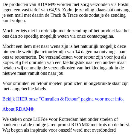
De producten van RDAM® worden met zorg verzonden via Postnl
tegen een vast tarief van €4,95. Zodra je zending klaarstaat ontvang
je een mail met daarin de Track & Trace code zodat je de zending
kunt volgen.
Mocht er iets niet in orde zijn met de zending of het product laat het
ons dan zo spoedig mogelijk weten via onze contactpagina.
Mocht een item niet naar wens zijn is het natuurlijk mogelijk deze
binnen de wettelijke retourtermijn van 14 dagen na ontvangst aan
ons te retourneren. De verzendkosten voor retour zijn voor jou als
koper. Bij het omruilen van een kledingstuk naar een andere maat
betalen wij eenmalig de verzendkosten van het kledingstuk in de
nieuwe maat vanuit ons naar jou.
Voor omruilen en retour moeten producten in ongebruikte staat zijn
met aangehechte labels.
Bekijk HIER onze "Omruilen & Retour" pagina voor meer info.
About RDAM®
We steken onze LiEFde voor Rotterdam niet onder stoelen of
banken en al de nodige jaren pronkt RDAM® met trots op de borst.
Wat begon als inspiratie voor onszelf werd met overdonderd