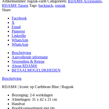
Artikelnummer:
rugzak-carib
Categorieën:
RDAM® Accessoires
,
RDAM® Tassen
Tags:
backpack
,
rugzak
Share
Facebook
X
Email
Pinterest
LinkedIn
WhatsApp
WhatsApp
Beschrijving
Aanvullende informatie
Verzending & Retour
About RDAM®
BETAALMOGELIJKHEDEN
Beschrijving
RDAM® | Iconic op Caribbean Blue | Rugzak
Bezorging: 2-6 werkdagen
Afmetingen: 31 x 42 x 21 cm
Handvat
Hoofdcompartiment met rits