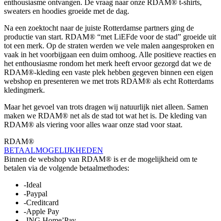
enthousiasme ontvangen. De vraag naar onze RDAM® t-shirts,
sweaters en hoodies groeide met de dag.
Na een zoektocht naar de juiste Rotterdamse partners ging de
productie van start. RDAM® “met LiEFde voor de stad” groeide uit
tot een merk. Op de straten werden we vele malen aangesproken en
vaak in het voorbijgaan een duim omhoog. Alle positieve reacties en
het enthousiasme rondom het merk heeft ervoor gezorgd dat we de
RDAM®-kleding een vaste plek hebben gegeven binnen een eigen
webshop en presenteren we met trots RDAM® als echt Rotterdams
kledingmerk.
Maar het gevoel van trots dragen wij natuurlijk niet alleen. Samen
maken we RDAM® net als de stad tot wat het is. De kleding van
RDAM® als viering voor alles waar onze stad voor staat.
RDAM®
BETAALMOGELIJKHEDEN
Binnen de webshop van RDAM® is er de mogelijkheid om te
betalen via de volgende betaalmethodes:
-Ideal
-Paypal
-Creditcard
-Apple Pay
-ING Home’Pay