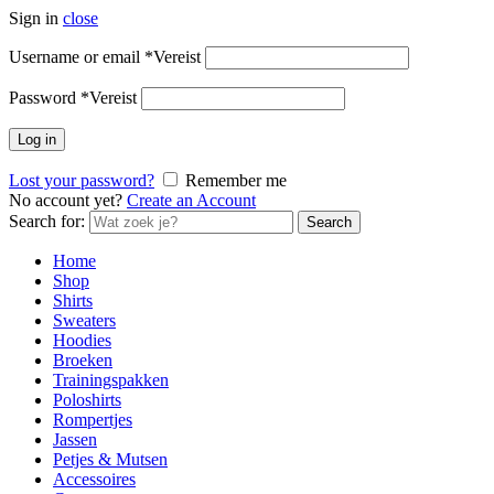
Sign in
close
Username or email
*
Vereist
Password
*
Vereist
Log in
Lost your password?
Remember me
No account yet?
Create an Account
Search for:
Search
Home
Shop
Shirts
Sweaters
Hoodies
Broeken
Trainingspakken
Poloshirts
Rompertjes
Jassen
Petjes & Mutsen
Accessoires