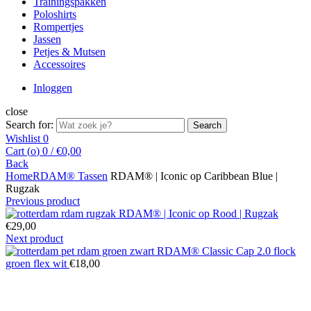
Trainingspakken
Poloshirts
Rompertjes
Jassen
Petjes & Mutsen
Accessoires
Inloggen
close
Search for:
Search
Wishlist
0
Cart (
o
)
0
/
€
0,00
Back
Home
RDAM® Tassen
RDAM® | Iconic op Caribbean Blue |
Rugzak
Previous product
RDAM® | Iconic op Rood | Rugzak
€
29,00
Next product
RDAM® Classic Cap 2.0 flock
groen flex wit
€
18,00